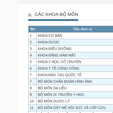
CÁC KHOA-BỘ MÔN
Stt
Tên đơn vị
1
KHOA CƠ BẢN
2
KHOA DƯỢC
3
KHOA ĐIỀU DƯỠNG
4
KHOA RĂNG HÀM MẶT
5
KHOA Y HỌC CỔ TRUYỀN
6
KHOA Y TẾ CÔNG CỘNG
7
KHOA ĐÀO TẠO QUỐC TẾ
7
BỘ MÔN CHẨN ĐOÁN HÌNH ẢNH
8
BỘ MÔN DA LIỄU
9
BỘ MÔN DI TRUYỀN Y HỌC
10
BỘ MÔN DƯỢC LÝ
11
BỘ MÔN GÂY MÊ HỒI SỨC VÀ CẤP CỨU