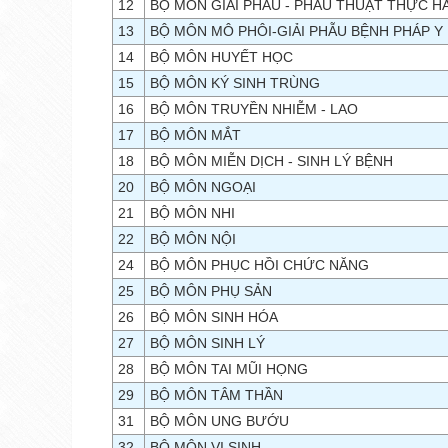
12
BỘ MÔN GIẢI PHẪU - PHẪU THUẬT THỰC H
13
BỘ MÔN MÔ PHÔI-GIẢI PHẪU BỆNH PHÁP Y
14
BỘ MÔN HUYẾT HỌC
15
BỘ MÔN KÝ SINH TRÙNG
16
BỘ MÔN TRUYỀN NHIỄM - LAO
17
BỘ MÔN MẮT
18
BỘ MÔN MIỄN DỊCH - SINH LÝ BỆNH
20
BỘ MÔN NGOẠI
21
BỘ MÔN NHI
22
BỘ MÔN NỘI
24
BỘ MÔN PHỤC HỒI CHỨC NĂNG
25
BỘ MÔN PHỤ SẢN
26
BỘ MÔN SINH HÓA
27
BỘ MÔN SINH LÝ
28
BỘ MÔN TAI MŨI HỌNG
29
BỘ MÔN TÂM THẦN
31
BỘ MÔN UNG BƯỚU
32
BỘ MÔN VI SINH