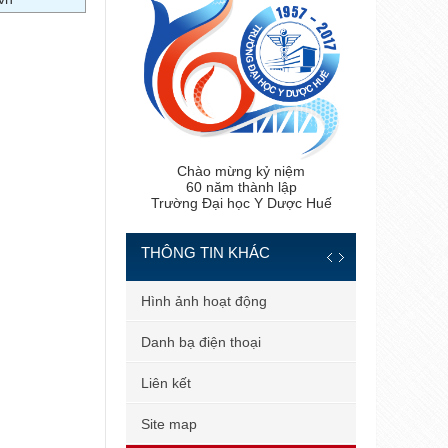
Chào mừng kỷ niệm
60 năm thành lập
Trường Đại học Y Dược Huế
THÔNG TIN KHÁC
 tiến sĩ
Hình ảnh hoạt động
 bản
Danh bạ điện thoại
 dùng
Liên kết
il công vụ
Site map