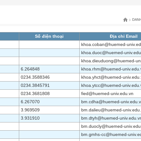
›
DANH
Số điện thoại
Địa chỉ Email
khoa.coban@huemed-univ.ed
khoa.duoc@huemed-univ.edu
khoa.dieuduong@huemed-uni
6.264848
khoa.rhm@huemed-univ.edu.
0234.3588346
khoa.yhct@huemed-univ.edu.
0234.3845791
khoa.ytcc@huemed-univ.edu.
0234.3681808
fied@huemed-univ.edu.vn
6.267070
bm.cdha@huemed-univ.edu.
3.969509
bm.dalieu@huemed-univ.edu
3.931910
bm.dtyh@huemed-univ.edu.v
bm.duocly@huemed-univ.edu
bm.gmhs-cc@huemed-univ.e