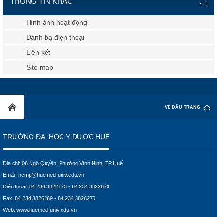
THÔNG TIN KHÁC
Hình ảnh hoạt động
Danh bạ điện thoại
Liên kết
Site map
VỀ ĐẦU TRANG
TRƯỜNG ĐẠI HỌC Y DƯỢC HUẾ
Địa chỉ: 06 Ngô Quyền, Phường Vĩnh Ninh, TP.Huế
Email:
hcmp@huemed-univ.edu.vn
Điện thoại: 84.234.3822173 - 84.234.3822873
Fax: 84.234.3826269 - 84.234.3826270
Web:
www.huemed-univ.edu.vn