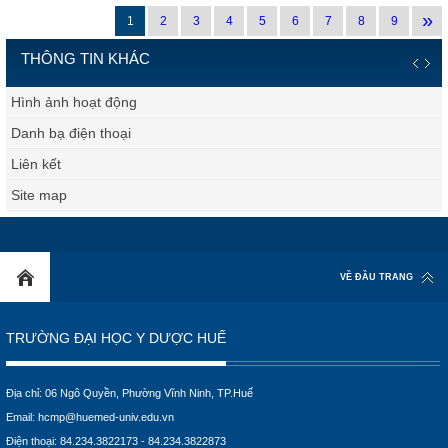
»
1
2
3
4
5
6
7
8
9
THÔNG TIN KHÁC
Hình ảnh hoạt động
Danh bạ điện thoại
Liên kết
Site map
VỀ ĐẦU TRANG
TRƯỜNG ĐẠI HỌC Y DƯỢC HUẾ
Địa chỉ: 06 Ngô Quyền, Phường Vĩnh Ninh, TP.Huế
Email:
hcmp@huemed-univ.edu.vn
Điện thoại: 84.234.3822173 - 84.234.3822873