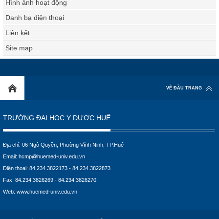
Hình ảnh hoạt động
Danh bạ điện thoại
Liên kết
Site map
VỀ ĐẦU TRANG
TRƯỜNG ĐẠI HỌC Y DƯỢC HUẾ
Địa chỉ: 06 Ngô Quyền, Phường Vĩnh Ninh, TP.Huế
Email:
hcmp@huemed-univ.edu.vn
Điện thoại: 84.234.3822173 - 84.234.3822873
Fax: 84.234.3826269 - 84.234.3826270
Web:
www.huemed-univ.edu.vn