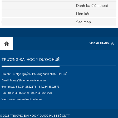
Danh bạ điện thoại
Liên kết
Site map
VỀ ĐẦU TRANG
TRƯỜNG ĐẠI HỌC Y DƯỢC HUẾ
Địa chỉ: 06 Ngô Quyền, Phường Vĩnh Ninh, TP.Huế
Email:
hcmp@huemed-univ.edu.vn
Điện thoại: 84.234.3822173 - 84.234.3822873
Fax: 84.234.3826269 - 84.234.3826270
Web:
www.huemed-univ.edu.vn
© 2016 TRƯỜNG ĐẠI HỌC Y DƯỢC HUẾ | Tổ CNTT