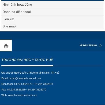
Hình ảnh hoạt động
Danh bạ điện thoại
Liên kết
Site map
VỀ ĐẦU TRANG
TRƯỜNG ĐẠI HỌC Y DƯỢC HUẾ
Địa chỉ: 06 Ngô Quyền, Phường Vĩnh Ninh, TP.Huế
Email:
hcmp@huemed-univ.edu.vn
Điện thoại: 84.234.3822173 - 84.234.3822873
Fax: 84.234.3826269 - 84.234.3826270
Web:
www.huemed-univ.edu.vn