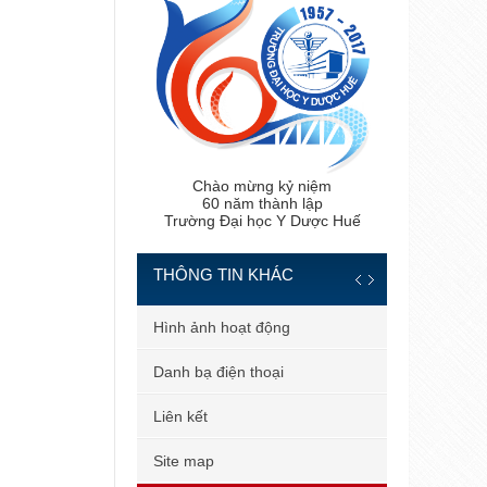
Chào mừng kỷ niệm
60 năm thành lập
Trường Đại học Y Dược Huế
THÔNG TIN KHÁC
 tiến sĩ
Hình ảnh hoạt động
 bản
Danh bạ điện thoại
 dùng
Liên kết
il công vụ
Site map