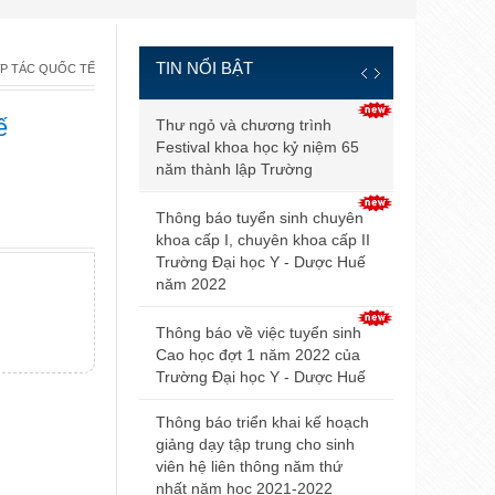
TIN NỔI BẬT
P TÁC QUỐC TẾ
Thông báo đ
ế
Thư ngỏ và chương trình
và điều kiện
Festival khoa học kỷ niệm 65
tuyển sinh b
năm thành lập Trường
2021
Thông báo tuyển sinh chuyên
Điểm trúng 
khoa cấp I, chuyên khoa cấp II
sinh đại họ
Trường Đại học Y - Dược Huế
2021 của Đ
năm 2022
Hội nghị Nộ
Thông báo về việc tuyển sinh
mở rộng lần
Cao học đợt 1 năm 2022 của
Trường Đại học Y - Dược Huế
Thông báo v
dự thi tuyển
Thông báo triển khai kế hoạch
giảng dạy tập trung cho sinh
Thông báo 
viên hệ liên thông năm thứ
livestream t
nhất năm học 2021-2022