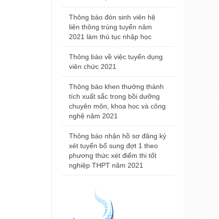
Trường Đại
2021
Thông báo đón sinh viên hệ
liên thông trúng tuyển năm
Thông báo đ
2021 làm thủ tục nhập học
nhà khám bệ
viện Trường
Thông báo về việc tuyển dụng
Huế
viên chức 2021
Thông báo t
Thông báo khen thưởng thành
nội trú năm
tích xuất sắc trong bồi dưỡng
chuyên môn, khoa học và công
Thông báo 
nghệ năm 2021
Đại học Y 
2021
Thông báo nhận hồ sơ đăng ký
xét tuyển bổ sung đợt 1 theo
phương thức xét điểm thi tốt
nghiệp THPT năm 2021