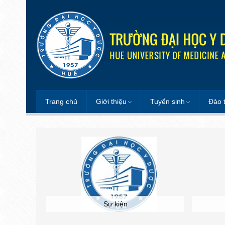
Trang chủ
Giới thiệu
Tuyển sinh
Đào 
c tế
Sự kiện