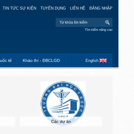
TIN TỨC SỰ KIỆN
TUYỂN DỤNG
LIÊN HỆ
ĐĂNG NHẬP
Tìm kiếm nâng cao
uốc tế
Khảo thí - ĐBCLGD
English
Các dự án
Hộ