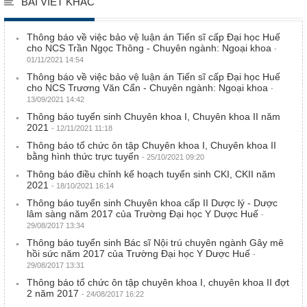
BÀI VIẾT KHÁC
Thông báo về việc bảo vệ luận án Tiến sĩ cấp Đại học Huế
cho NCS Trần Ngọc Thông - Chuyên ngành: Ngoại khoa
-
01/11/2021 14:54
Thông báo về việc bảo vệ luận án Tiến sĩ cấp Đại học Huế
cho NCS Trương Văn Cẩn - Chuyên ngành: Ngoại khoa
-
13/09/2021 14:42
Thông báo tuyển sinh Chuyên khoa I, Chuyên khoa II năm
2021
- 12/11/2021 11:18
Thông báo tổ chức ôn tập Chuyên khoa I, Chuyên khoa II
bằng hình thức trực tuyến
- 25/10/2021 09:20
Thông báo điều chỉnh kế hoạch tuyển sinh CKI, CKII năm
2021
- 18/10/2021 16:14
Thông báo tuyển sinh Chuyên khoa cấp II Dược lý - Dược
lâm sàng năm 2017 của Trường Đại học Y Dược Huế
-
29/08/2017 13:34
Thông báo tuyển sinh Bác sĩ Nội trú chuyên ngành Gây mê
hồi sức năm 2017 của Trường Đại học Y Dược Huế
-
29/08/2017 13:31
Thông báo tổ chức ôn tập chuyên khoa I, chuyên khoa II đợt
2 năm 2017
- 24/08/2017 16:22