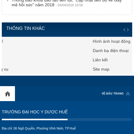
Thông báo khóa đào tạo liên tục "Cập nhật tiến bộ về Gây
mê hồi sức" năm 2018
- 04/04/2018 16:58
THÔNG TIN KHÁC
Hình ảnh hoạt động
Danh bạ điện thoại
Liên kết
Site map
VỀ ĐẦU TRANG
TRƯỜNG ĐẠI HỌC Y DƯỢC HUẾ
Địa chỉ: 06 Ngô Quyền, Phường Vĩnh Ninh, TP.Huế