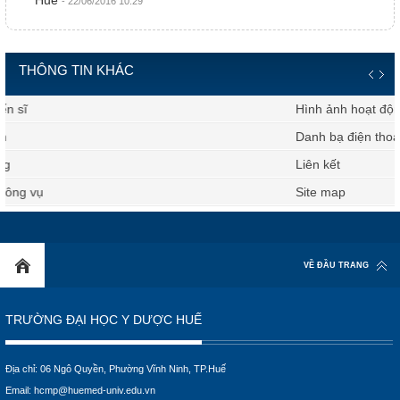
Huế
- 22/06/2016 10:29
THÔNG TIN KHÁC
Hình ảnh hoạt động
Danh bạ điện thoại
Liên kết
Site map
VỀ ĐẦU TRANG
TRƯỜNG ĐẠI HỌC Y DƯỢC HUẾ
Địa chỉ: 06 Ngô Quyền, Phường Vĩnh Ninh, TP.Huế
Email:
hcmp@huemed-univ.edu.vn