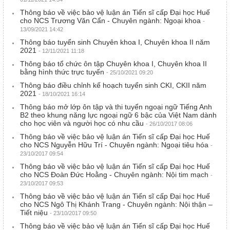
Thông báo về việc bảo vệ luận án Tiến sĩ cấp Đại học Huế
cho NCS Trương Văn Cẩn - Chuyên ngành: Ngoại khoa
-
13/09/2021 14:42
Thông báo tuyển sinh Chuyên khoa I, Chuyên khoa II năm
2021
- 12/11/2021 11:18
Thông báo tổ chức ôn tập Chuyên khoa I, Chuyên khoa II
bằng hình thức trực tuyến
- 25/10/2021 09:20
Thông báo điều chỉnh kế hoạch tuyển sinh CKI, CKII năm
2021
- 18/10/2021 16:14
Thông báo mở lớp ôn tập và thi tuyển ngoại ngữ Tiếng Anh
B2 theo khung năng lực ngoại ngữ 6 bậc của Việt Nam dành
cho học viên và người học có nhu cầu
- 26/10/2017 08:06
Thông báo về việc bảo vệ luận án Tiến sĩ cấp Đại học Huế
cho NCS Nguyễn Hữu Trí - Chuyên ngành: Ngoại tiêu hóa
-
23/10/2017 09:54
Thông báo về việc bảo vệ luận án Tiến sĩ cấp Đại học Huế
cho NCS Đoàn Đức Hoằng - Chuyên ngành: Nội tim mạch
-
23/10/2017 09:53
Thông báo về việc bảo vệ luận án Tiến sĩ cấp Đại học Huế
cho NCS Ngô Thị Khánh Trang - Chuyên ngành: Nội thận –
Tiết niệu
- 23/10/2017 09:50
Thông báo về việc bảo vệ luận án Tiến sĩ cấp Đại học Huế