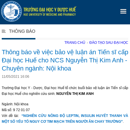
THÔNG BÁO
TRANG CHỦ
›
ĐÀO TẠO SAU ĐẠI HỌC
Thông báo về việc bảo vệ luận án Tiến sĩ cấp
Đại học Huế cho NCS Nguyễn Thị Kim Anh -
Chuyên ngành: Nội khoa
11/05/2021 16:06
Trường Đại học Y - Dược, Đại học Huế tổ chức buổi bảo vệ luận án Tiến sĩ cấp
Đại học Huế cho nghiên cứu sinh:
NGUYỄN THỊ KIM ANH
Ngành: Nội khoa
Mã số: 9 72 01 07
Với đề tài:
“NGHIÊN CỨU NỒNG ĐỘ LEPTIN, INSULIN HUYẾT THANH VÀ
MỘT SỐ YẾU TỐ NGUY CƠ TIM MẠCH TRÊN NGƯỜI ĂN CHAY TRƯỜNG”
.