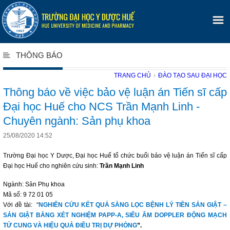
THÔNG BÁO
TRANG CHỦ
›
ĐÀO TẠO SAU ĐẠI HỌC
Thông báo về việc bảo vệ luận án Tiến sĩ cấp
Đại học Huế cho NCS Trần Mạnh Linh -
Chuyên ngành: Sản phụ khoa
25/08/2020 14:52
Trường Đại học Y Dược, Đại học Huế tổ chức buổi bảo vệ luận án Tiến sĩ cấp
Đại học Huế cho nghiên cứu sinh:
Trần Mạnh Linh
Ngành: Sản Phụ khoa
Mã số: 9 72 01 05
Với đề tài: “
NGHIÊN CỨU KẾT QUẢ SÀNG LỌC BỆNH LÝ TIỀN SẢN GIẬT –
SẢN GIẬT BẰNG XÉT NGHIỆM PAPP-A, SIÊU ÂM DOPPLER ĐỘNG MẠCH
TỬ CUNG VÀ HIỆU QUẢ ĐIỀU TRỊ DỰ PHÒNG
”.