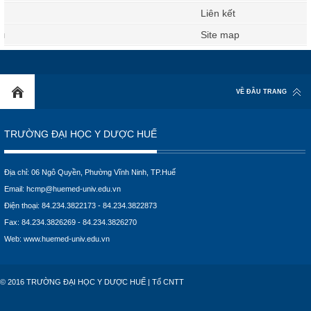
Liên kết
Site map
VỀ ĐẦU TRANG
TRƯỜNG ĐẠI HỌC Y DƯỢC HUẾ
Địa chỉ: 06 Ngô Quyền, Phường Vĩnh Ninh, TP.Huế
Email:
hcmp@huemed-univ.edu.vn
Điện thoại: 84.234.3822173 - 84.234.3822873
Fax: 84.234.3826269 - 84.234.3826270
Web:
www.huemed-univ.edu.vn
© 2016 TRƯỜNG ĐẠI HỌC Y DƯỢC HUẾ | Tổ CNTT