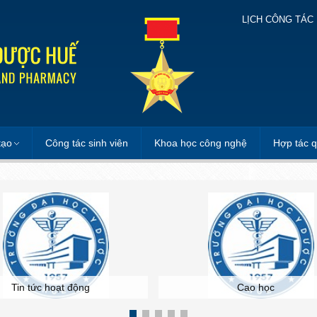
LỊCH CÔNG TÁC
tạo
Công tác sinh viên
Khoa học công nghệ
Hợp tác q
Tin tức hoạt động
Cao học