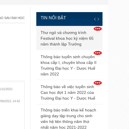
TIN NỔI BẬT
ẠO SAU ĐẠI HỌC
Thông báo đ
Thư ngỏ và chương trình
và điều kiện
Festival khoa học kỷ niệm 65
tuyển sinh b
năm thành lập Trường
2021
Thông báo tuyển sinh chuyên
Điểm trúng 
khoa cấp I, chuyên khoa cấp II
sinh đại họ
Trường Đại học Y - Dược Huế
2021 của Đ
năm 2022
Hội nghị Nộ
Thông báo về việc tuyển sinh
1/11/2021
mở rộng lần
Cao học đợt 1 năm 2022 của
Trường Đại học Y - Dược Huế
/09/2021 14:42
Thông báo v
dự thi tuyển
Thông báo triển khai kế hoạch
giảng dạy tập trung cho sinh
Thông báo 
viên hệ liên thông năm thứ
livestream t
nhất năm học 2021-2022