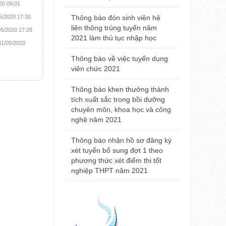
Trường Đại
20 09:01
2021
05/2020 17:30
Thông báo đón sinh viên hệ
liên thông trúng tuyển năm
05/2020 17:28
Thông báo đ
2021 làm thủ tục nhập học
11/05/2020
nhà khám bệ
viện Trường
Thông báo về việc tuyển dụng
Huế
viên chức 2021
Thông báo t
Thông báo khen thưởng thành
nội trú năm
tích xuất sắc trong bồi dưỡng
chuyên môn, khoa học và công
Thông báo 
nghệ năm 2021
Đại học Y 
2021
Thông báo nhận hồ sơ đăng ký
xét tuyển bổ sung đợt 1 theo
phương thức xét điểm thi tốt
nghiệp THPT năm 2021