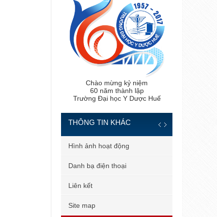
Chào mừng kỷ niệm
60 năm thành lập
Trường Đại học Y Dược Huế
THÔNG TIN KHÁC
 tiến sĩ
Hình ảnh hoạt động
 bản
Danh bạ điện thoại
 dùng
Liên kết
il công vụ
Site map