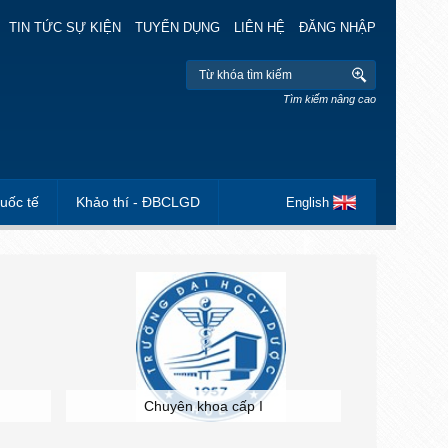
TIN TỨC SỰ KIỆN
TUYỂN DỤNG
LIÊN HỆ
ĐĂNG NHẬP
Tìm kiếm nâng cao
uốc tế
Khảo thí - ĐBCLGD
English
Chuyên khoa cấp I
Ch