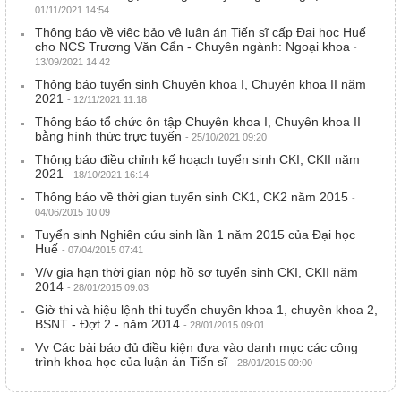
01/11/2021 14:54
Thông báo về việc bảo vệ luận án Tiến sĩ cấp Đại học Huế
cho NCS Trương Văn Cẩn - Chuyên ngành: Ngoại khoa
-
13/09/2021 14:42
Thông báo tuyển sinh Chuyên khoa I, Chuyên khoa II năm
2021
- 12/11/2021 11:18
Thông báo tổ chức ôn tập Chuyên khoa I, Chuyên khoa II
bằng hình thức trực tuyến
- 25/10/2021 09:20
Thông báo điều chỉnh kế hoạch tuyển sinh CKI, CKII năm
2021
- 18/10/2021 16:14
Thông báo về thời gian tuyển sinh CK1, CK2 năm 2015
-
04/06/2015 10:09
Tuyển sinh Nghiên cứu sinh lần 1 năm 2015 của Đại học
Huế
- 07/04/2015 07:41
V/v gia hạn thời gian nộp hồ sơ tuyển sinh CKI, CKII năm
2014
- 28/01/2015 09:03
Giờ thi và hiệu lệnh thi tuyển chuyên khoa 1, chuyên khoa 2,
BSNT - Đợt 2 - năm 2014
- 28/01/2015 09:01
Vv Các bài báo đủ điều kiện đưa vào danh mục các công
trình khoa học của luận án Tiến sĩ
- 28/01/2015 09:00