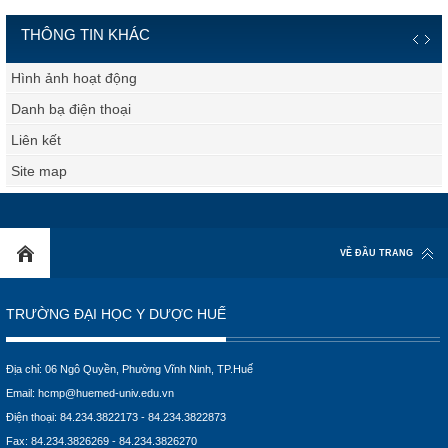
THÔNG TIN KHÁC
Hình ảnh hoạt động
Danh bạ điện thoại
Liên kết
Site map
VỀ ĐẦU TRANG
TRƯỜNG ĐẠI HỌC Y DƯỢC HUẾ
Địa chỉ: 06 Ngô Quyền, Phường Vĩnh Ninh, TP.Huế
Email:
hcmp@huemed-univ.edu.vn
Điện thoại: 84.234.3822173 - 84.234.3822873
Fax: 84.234.3826269 - 84.234.3826270