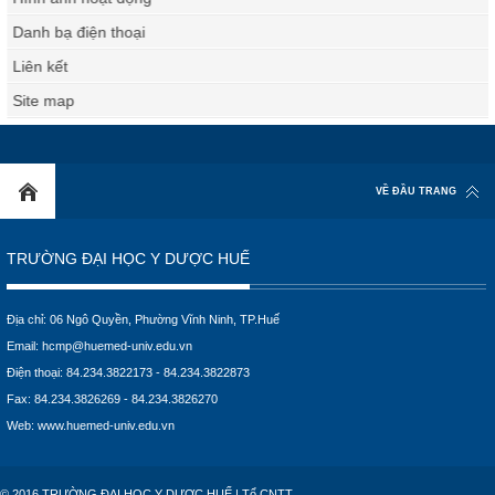
Danh bạ điện thoại
Liên kết
Site map
VỀ ĐẦU TRANG
TRƯỜNG ĐẠI HỌC Y DƯỢC HUẾ
Địa chỉ: 06 Ngô Quyền, Phường Vĩnh Ninh, TP.Huế
Email:
hcmp@huemed-univ.edu.vn
Điện thoại: 84.234.3822173 - 84.234.3822873
Fax: 84.234.3826269 - 84.234.3826270
Web:
www.huemed-univ.edu.vn
© 2016 TRƯỜNG ĐẠI HỌC Y DƯỢC HUẾ | Tổ CNTT