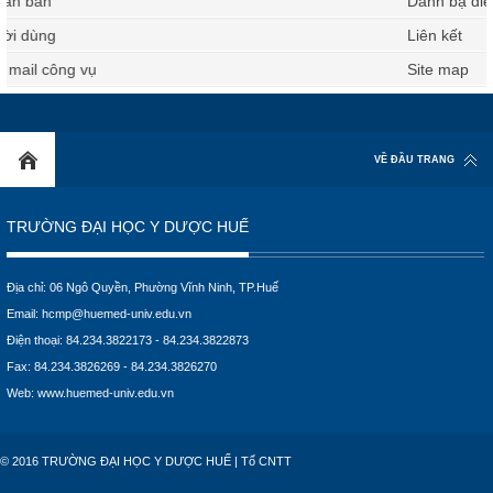
Danh bạ điện thoại
Liên kết
Site map
VỀ ĐẦU TRANG
TRƯỜNG ĐẠI HỌC Y DƯỢC HUẾ
Địa chỉ: 06 Ngô Quyền, Phường Vĩnh Ninh, TP.Huế
Email:
hcmp@huemed-univ.edu.vn
Điện thoại: 84.234.3822173 - 84.234.3822873
Fax: 84.234.3826269 - 84.234.3826270
Web:
www.huemed-univ.edu.vn
© 2016 TRƯỜNG ĐẠI HỌC Y DƯỢC HUẾ | Tổ CNTT