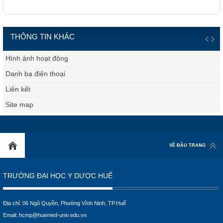
THÔNG TIN KHÁC
Hình ảnh hoạt động
Danh bạ điện thoại
Liên kết
Site map
VỀ ĐẦU TRANG
TRƯỜNG ĐẠI HỌC Y DƯỢC HUẾ
Địa chỉ: 06 Ngô Quyền, Phường Vĩnh Ninh, TP.Huế
Email:
hcmp@huemed-univ.edu.vn