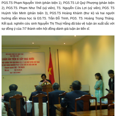
PGS.TS Phạm Nguyễn Vinh (phản biện 1), PGS.TS Lê Quý Phượng (phản biện
2), PGS.TS. Phạm Như Thế (uỷ viên), TS. Nguyễn Cửu Lợi (uỷ viên), PGS. TS
Huỳnh Văn Minh (phản biện 3), PGS.TS Hoàng Khánh (thư kí) và hai người
hướng dẫn khoa học là GS.TS. Trần Đỗ Trinh, PGS. TS. Hoàng Trọng Thảng.
Kết quả: nghiên cứu sinh Nguyễn Thị Thuý Hằng đã bảo vệ luận án xuất sắc với
sự đồng ý của 7/7 thành viên hội đồng đánh giá luận án tiến sĩ.