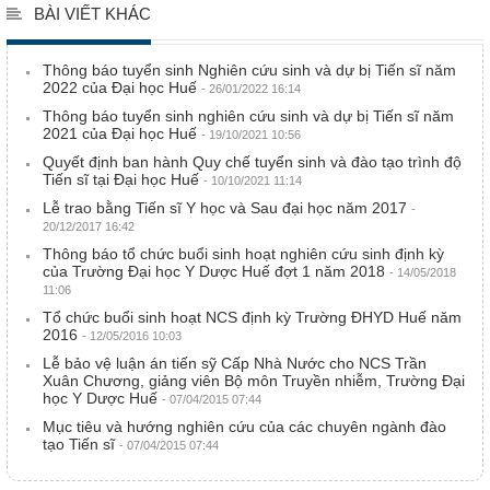
BÀI VIẾT KHÁC
Thông báo tuyển sinh Nghiên cứu sinh và dự bị Tiến sĩ năm
2022 của Đại học Huế
- 26/01/2022 16:14
Thông báo tuyển sinh nghiên cứu sinh và dự bị Tiến sĩ năm
2021 của Đại học Huế
- 19/10/2021 10:56
Quyết định ban hành Quy chế tuyển sinh và đào tạo trình độ
Tiến sĩ tại Đại học Huế
- 10/10/2021 11:14
Lễ trao bằng Tiến sĩ Y học và Sau đại học năm 2017
-
20/12/2017 16:42
Thông báo tổ chức buổi sinh hoạt nghiên cứu sinh định kỳ
của Trường Đại học Y Dược Huế đợt 1 năm 2018
- 14/05/2018
11:06
Tổ chức buổi sinh hoạt NCS định kỳ Trường ĐHYD Huế năm
2016
- 12/05/2016 10:03
Lễ bảo vệ luận án tiến sỹ Cấp Nhà Nước cho NCS Trần
Xuân Chương, giảng viên Bộ môn Truyền nhiễm, Trường Đại
học Y Dược Huế
- 07/04/2015 07:44
Mục tiêu và hướng nghiên cứu của các chuyên ngành đào
tạo Tiến sĩ
- 07/04/2015 07:44