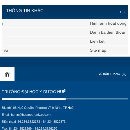
THÔNG TIN KHÁC
Hình ảnh hoạt động
Danh bạ điện thoại
Liên kết
Site map
VỀ ĐẦU TRANG
TRƯỜNG ĐẠI HỌC Y DƯỢC HUẾ
Địa chỉ: 06 Ngô Quyền, Phường Vĩnh Ninh, TP.Huế
Email:
hcmp@huemed-univ.edu.vn
Điện thoại: 84.234.3822173 - 84.234.3822873
Fax: 84.234.3826269 - 84.234.3826270