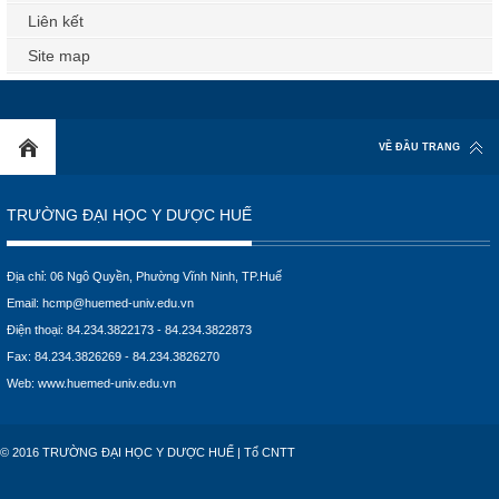
Liên kết
Site map
VỀ ĐẦU TRANG
TRƯỜNG ĐẠI HỌC Y DƯỢC HUẾ
Địa chỉ: 06 Ngô Quyền, Phường Vĩnh Ninh, TP.Huế
Email:
hcmp@huemed-univ.edu.vn
Điện thoại: 84.234.3822173 - 84.234.3822873
Fax: 84.234.3826269 - 84.234.3826270
Web:
www.huemed-univ.edu.vn
© 2016 TRƯỜNG ĐẠI HỌC Y DƯỢC HUẾ | Tổ CNTT