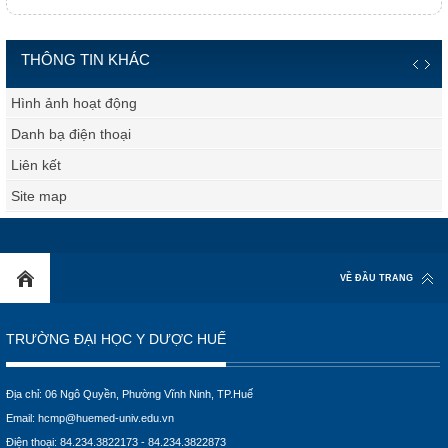
THÔNG TIN KHÁC
Hình ảnh hoạt động
Danh bạ điện thoại
Liên kết
Site map
VỀ ĐẦU TRANG
TRƯỜNG ĐẠI HỌC Y DƯỢC HUẾ
Địa chỉ: 06 Ngô Quyền, Phường Vĩnh Ninh, TP.Huế
Email:
hcmp@huemed-univ.edu.vn
Điện thoại: 84.234.3822173 - 84.234.3822873