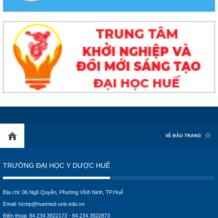
VỀ ĐẦU TRANG
TRƯỜNG ĐẠI HỌC Y DƯỢC HUẾ
Địa chỉ: 06 Ngô Quyền, Phường Vĩnh Ninh, TP.Huế
Email:
hcmp@huemed-univ.edu.vn
Điện thoại: 84.234.3822173 - 84.234.3822873