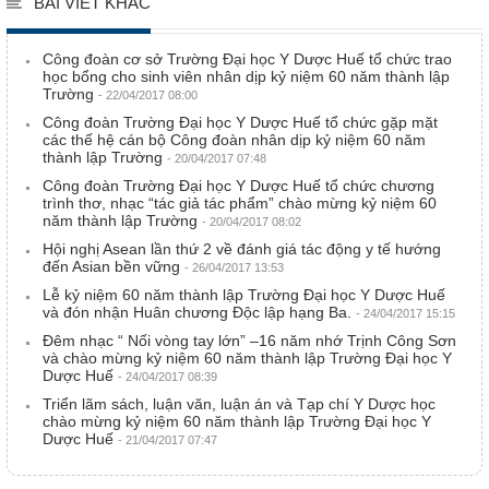
BÀI VIẾT KHÁC
Công đoàn cơ sở Trường Đại học Y Dược Huế tổ chức trao
học bổng cho sinh viên nhân dịp kỷ niệm 60 năm thành lập
Trường
- 22/04/2017 08:00
Công đoàn Trường Đại học Y Dược Huế tổ chức gặp mặt
các thế hệ cán bộ Công đoàn nhân dịp kỷ niệm 60 năm
thành lập Trường
- 20/04/2017 07:48
Công đoàn Trường Đại học Y Dược Huế tổ chức chương
trình thơ, nhạc “tác giả tác phẩm” chào mừng kỷ niệm 60
năm thành lập Trường
- 20/04/2017 08:02
Hội nghị Asean lần thứ 2 về đánh giá tác động y tế hướng
đến Asian bền vững
- 26/04/2017 13:53
Lễ kỷ niệm 60 năm thành lập Trường Đại học Y Dược Huế
và đón nhận Huân chương Độc lập hạng Ba.
- 24/04/2017 15:15
Đêm nhạc “ Nối vòng tay lớn” –16 năm nhớ Trịnh Công Sơn
và chào mừng kỷ niệm 60 năm thành lập Trường Đại học Y
Dược Huế
- 24/04/2017 08:39
Triển lãm sách, luận văn, luận án và Tạp chí Y Dược học
chào mừng kỷ niệm 60 năm thành lập Trường Đại học Y
Dược Huế
- 21/04/2017 07:47