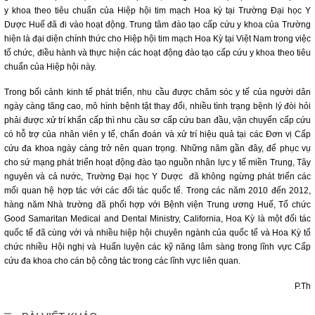
y khoa theo tiêu chuẩn của Hiệp hội tim mạch Hoa kỳ tại Trường Đại học Y
Dược Huế đã đi vào hoạt động. Trung tâm đào tạo cấp cứu y khoa của Trường
hiện là đại diện chính thức cho Hiệp hội tim mạch Hoa Kỳ tại Việt Nam trong việc
tổ chức, điều hành và thực hiện các hoạt động đào tạo cấp cứu y khoa theo tiêu
chuẩn của Hiệp hội này.
Trong bối cảnh kinh tế phát triển, nhu cầu được chăm sóc y tế của người dân
ngày càng tăng cao, mô hình bệnh tật thay đổi, nhiều tình trạng bệnh lý đòi hỏi
phải được xử trí khẩn cấp thì nhu cầu sơ cấp cứu ban đầu, vận chuyển cấp cứu
có hỗ trợ của nhân viên y tế, chẩn đoán và xử trí hiệu quả tại các Đơn vị Cấp
cứu đa khoa ngày càng trở nên quan trọng. Những năm gần đây, để phục vụ
cho sứ mạng phát triển hoạt động đào tạo nguồn nhân lực y tế miền Trung, Tây
nguyên và cả nước, Trường Đại học Y Dược đã không ngừng phát triển các
mối quan hệ hợp tác với các đối tác quốc tế. Trong các năm 2010 đến 2012,
hàng năm Nhà trường đã phối hợp với Bệnh viện Trung ương Huế, Tổ chức
Good Samaritan Medical and Dental Ministry, California, Hoa Kỳ là một đối tác
quốc tế đã cùng với và nhiều hiệp hội chuyên ngành của quốc tế và Hoa Kỳ tổ
chức nhiều Hội nghị và Huấn luyện các kỹ năng lâm sàng trong lĩnh vực Cấp
cứu đa khoa cho cán bộ công tác trong các lĩnh vực liên quan.
P.Th