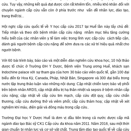
cứu. Tuy vậy, những kết quả đạt được còn rất khiêm tốn, nhiều khó khăn đối với
chuyên ngành cấp cứu vẫn còn ở phía trước như vấn đề nhân lực, đào tạo,
trang thiết bị...
Hội nghị cấp cứu quốc tế về Y học cấp cứu 2017 tại Huế lần này lấy chủ đề:
Tiếp nhận và theo dõi bệnh nhân cấp cứu nặng nhằm mục tiêu tăng cường
hiểu biết của các nhân viên y tế làm việc trong lĩnh vực cấp cứu cách tiếp cận,
đánh giá người bệnh cấp cứu nặng để sớm đưa ra các xử trí hiệu quả nhất cho
người bệnh.
Với 60 bài trình bày, báo cáo và một diễn đàn nghiên cứu khoa học, 10 hội thảo
được tổ chức ở Trường ĐH Y Dược, Bệnh viện Trung ương Huế, khách sạn
Indochine palace với sự tham gia của hơn 30 báo cáo viên quốc tế, gần 100 đại
biểu đến từ Hoa Kỳ, Canada, Pháp, Nhật Bản, Singapore và 300 đại biểu trong
nước tập trung thảo luận vào những nội dung: Cập nhật chiến lược bảo vệ phổi
trên bệnh nhân ARDS, cập nhật điều trị hạ thân nhiệt và sepsis ở bệnh nhân cấp
cứu nặng; cập nhật về cấp cứu tim mạch, cấp cứu đột quỵ, cấp cứu chấn
thương, cấp cứu đường thở và viêm phổi; cấp cứu thảm hoạ; cập nhật về xét
nghiệm khí máu, điện giải và đông máu trong cấp cứu..
Trường Đại học Y Dược Huế là đơn vị đầu tiên trong cả nước được cấp mã
ngành đào tạo Bác sỹ CK1 Cấp cứu đa khoa năm 2011. Năm 2016, sau một thời
gian chuẩn bị nhân lực và cơ sở vật chất, Trung tâm đào tạo quốc tế về cấp cứu