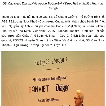
GS. Cao Ngọc Thành, Hiệu trưởng Trường ĐH Y Dược Huế phát biểu khai mạc
Hội nghị
Tham dự khai mạc hội nghị có GS. TS. Lê Quang Cường-Thứ trưởng Bộ Y tế;
PGS. TS.Lương Ngọc Khuê - Cục trưởng Cục quản lý Khám chữa bệnh Bộ Y tế;
PGS. Nguyễn Đạt Anh - Chủ tịch Phân hội Cấp cứu Việt Nam; Bà Susan Sutton -
Phó Đại sứ Hoa Kỳ tại Việt Nam; GS.TS. Hideharu Tanaka - Chủ tịch Hội cấp
cứu trước viện Châu Á; GS.Jim Holliman - Cựu Chủ tịch Liên đoàn cấp cứu
quốc tế; PGS.TS. Nguyễn Quang Linh - Giám đốc Đại học Huế, GS. Cao Ngọc
Thành – Hiệu trưởng Trường Đại học Y Dược Huế.