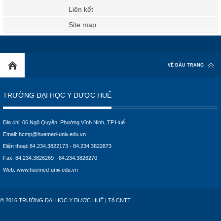
Liên kết
Site map
VỀ ĐẦU TRANG
TRƯỜNG ĐẠI HỌC Y DƯỢC HUẾ
Địa chỉ: 06 Ngô Quyền, Phường Vĩnh Ninh, TP.Huế
Email:
hcmp@huemed-univ.edu.vn
Điện thoại: 84.234.3822173 - 84.234.3822873
Fax: 84.234.3826269 - 84.234.3826270
Web:
www.huemed-univ.edu.vn
© 2016 TRƯỜNG ĐẠI HỌC Y DƯỢC HUẾ | Tổ CNTT