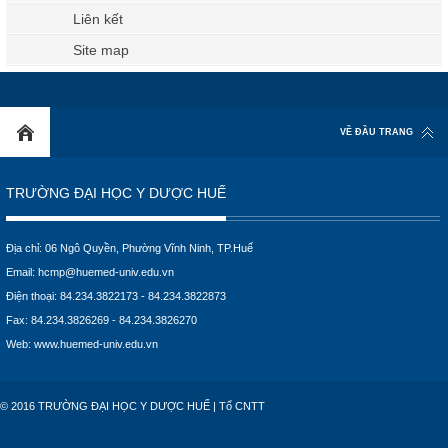
Liên kết
Site map
VỀ ĐẦU TRANG
TRƯỜNG ĐẠI HỌC Y DƯỢC HUẾ
Địa chỉ: 06 Ngô Quyền, Phường Vĩnh Ninh, TP.Huế
Email:
hcmp@huemed-univ.edu.vn
Điện thoại: 84.234.3822173 - 84.234.3822873
Fax: 84.234.3826269 - 84.234.3826270
Web:
www.huemed-univ.edu.vn
© 2016 TRƯỜNG ĐẠI HỌC Y DƯỢC HUẾ | Tổ CNTT