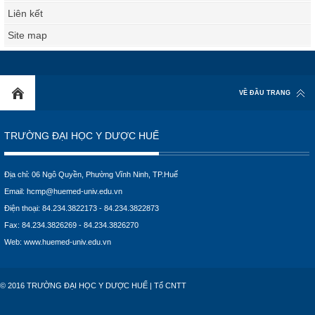
Liên kết
Site map
VỀ ĐẦU TRANG
TRƯỜNG ĐẠI HỌC Y DƯỢC HUẾ
Địa chỉ: 06 Ngô Quyền, Phường Vĩnh Ninh, TP.Huế
Email:
hcmp@huemed-univ.edu.vn
Điện thoại: 84.234.3822173 - 84.234.3822873
Fax: 84.234.3826269 - 84.234.3826270
Web:
www.huemed-univ.edu.vn
© 2016 TRƯỜNG ĐẠI HỌC Y DƯỢC HUẾ | Tổ CNTT