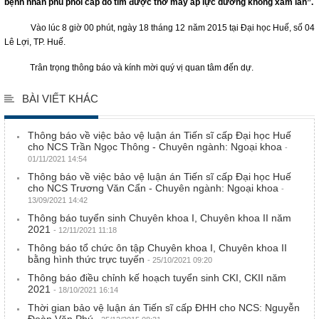
bệnh nhân phù phổi cấp do tim được thở máy áp lực dương không xâm lấn”.
Vào lúc 8 giờ 00 phút, ngày 18 tháng 12 năm 2015 tại Đại học Huế, số 04
Lê Lợi, TP. Huế.
Trân trọng thông báo và kính mời quý vị quan tâm đến dự.
BÀI VIẾT KHÁC
Thông báo về việc bảo vệ luận án Tiến sĩ cấp Đại học Huế
cho NCS Trần Ngọc Thông - Chuyên ngành: Ngoại khoa
-
01/11/2021 14:54
Thông báo về việc bảo vệ luận án Tiến sĩ cấp Đại học Huế
cho NCS Trương Văn Cẩn - Chuyên ngành: Ngoại khoa
-
13/09/2021 14:42
Thông báo tuyển sinh Chuyên khoa I, Chuyên khoa II năm
2021
- 12/11/2021 11:18
Thông báo tổ chức ôn tập Chuyên khoa I, Chuyên khoa II
bằng hình thức trực tuyến
- 25/10/2021 09:20
Thông báo điều chỉnh kế hoạch tuyển sinh CKI, CKII năm
2021
- 18/10/2021 16:14
Thời gian bảo vệ luận án Tiến sĩ cấp ĐHH cho NCS: Nguyễn