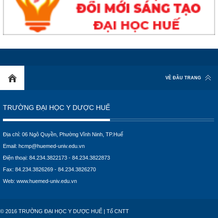
VỀ ĐẦU TRANG
TRƯỜNG ĐẠI HỌC Y DƯỢC HUẾ
Địa chỉ: 06 Ngô Quyền, Phường Vĩnh Ninh, TP.Huế
Email:
hcmp@huemed-univ.edu.vn
Điện thoại: 84.234.3822173 - 84.234.3822873
Fax: 84.234.3826269 - 84.234.3826270
Web:
www.huemed-univ.edu.vn
© 2016 TRƯỜNG ĐẠI HỌC Y DƯỢC HUẾ | Tổ CNTT