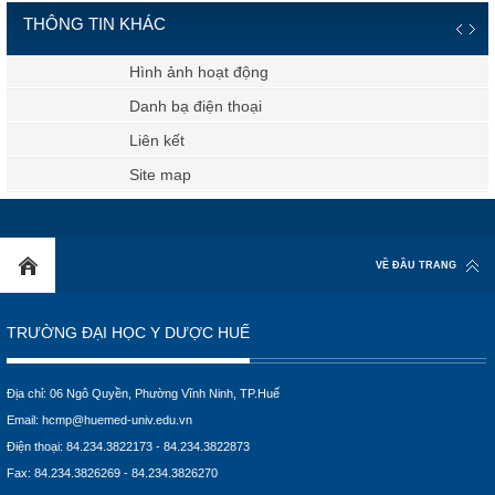
THÔNG TIN KHÁC
Hình ảnh hoạt động
Danh bạ điện thoại
Liên kết
Site map
VỀ ĐẦU TRANG
TRƯỜNG ĐẠI HỌC Y DƯỢC HUẾ
Địa chỉ: 06 Ngô Quyền, Phường Vĩnh Ninh, TP.Huế
Email:
hcmp@huemed-univ.edu.vn
Điện thoại: 84.234.3822173 - 84.234.3822873
Fax: 84.234.3826269 - 84.234.3826270