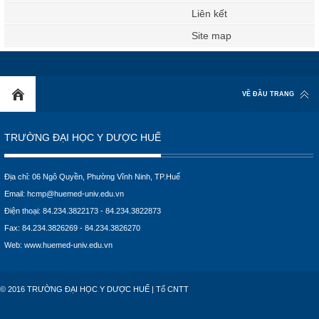
Liên kết
Site map
VỀ ĐẦU TRANG
TRƯỜNG ĐẠI HỌC Y DƯỢC HUẾ
Địa chỉ: 06 Ngô Quyền, Phường Vĩnh Ninh, TP.Huế
Email:
hcmp@huemed-univ.edu.vn
Điện thoại: 84.234.3822173 - 84.234.3822873
Fax: 84.234.3826269 - 84.234.3826270
Web:
www.huemed-univ.edu.vn
© 2016 TRƯỜNG ĐẠI HỌC Y DƯỢC HUẾ | Tổ CNTT