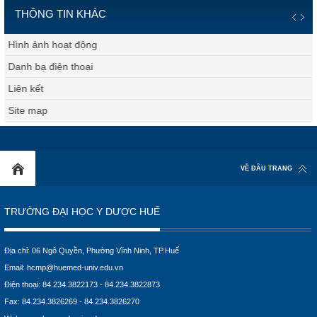
THÔNG TIN KHÁC
Hình ảnh hoạt động
Danh bạ điện thoại
Liên kết
Site map
VỀ ĐẦU TRANG
TRƯỜNG ĐẠI HỌC Y DƯỢC HUẾ
Địa chỉ: 06 Ngô Quyền, Phường Vĩnh Ninh, TP.Huế
Email:
hcmp@huemed-univ.edu.vn
Điện thoại: 84.234.3822173 - 84.234.3822873
Fax: 84.234.3826269 - 84.234.3826270