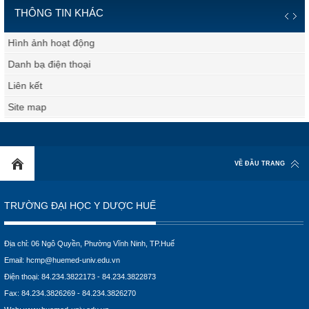
THÔNG TIN KHÁC
Hình ảnh hoạt động
Danh bạ điện thoại
Liên kết
Site map
VỀ ĐẦU TRANG
TRƯỜNG ĐẠI HỌC Y DƯỢC HUẾ
Địa chỉ: 06 Ngô Quyền, Phường Vĩnh Ninh, TP.Huế
Email:
hcmp@huemed-univ.edu.vn
Điện thoại: 84.234.3822173 - 84.234.3822873
Fax: 84.234.3826269 - 84.234.3826270