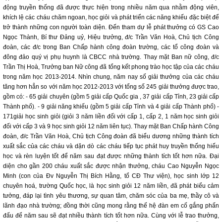
động truyền thống đã được thực hiện trong nhiều năm qua nhằm động viên,
khích lệ các cháu chăm ngoan, học giỏi và phát triển các năng khiếu đặc biệt để
trở thành những con người toàn diện. Đến tham dự lễ phát thưởng có GS Cao
Ngọc Thành, Bí thư Đảng uỷ, Hiệu trưởng, đ/c Trần Văn Hoà, Chủ tịch Công
đoàn, các đ/c trong Ban Chấp hành công đoàn trường, các tổ công đoàn và
đông đảo quý vị phụ huynh là CBCC nhà trường. Thay mặt Ban nữ công, đ/c
Trần Thị Hoà, Trưởng ban Nữ công đã tổng kết phong trào học tập của các cháu
trong năm học 2013-2014. Nhìn chung, năm nay số giải thưởng của các cháu
tăng hơn hẳn so với năm học 2012-2013 với tổng số 245 giải thưởng được trao,
gồm có: - 65 giải chuyên (gồm 5 giải cấp Quốc gia , 37 giải cấp Tỉnh, 23 giải cấp
Thành phố). - 9 giải năng khiếu (gồm 5 giải cấp Tỉnh và 4 giải cấp Thành phố) -
171giải học sinh giỏi (giỏi 3 năm liền đối với cấp 1, cấp 2, 1 năm học sinh giỏi
đối với cấp 3 và 9 học sinh giỏi 12 năm liên tục). Thay mặt Ban Chấp hành Công
đoàn, đ/c Trần Văn Hoà, Chủ tịch Công đoàn đã biểu dương những thành tích
xuất sắc của các cháu và dặn dò các cháu tiếp tục phát huy truyền thống hiếu
học và rèn luyện tốt để năm sau đạt được những thành tích tốt hơn nữa. Đại
diện cho gần 200 cháu xuất sắc được nhận thưởng, cháu Cao Nguyễn Ngọc
Minh (con của Đv Nguyễn Thị Bích Hằng, tổ CĐ Thư viện), học sinh lớp 12
chuyên hoá, trường Quốc học, là học sinh giỏi 12 năm liền, đã phát biểu cảm
tưởng, đáp lại tình yêu thương, sự quan tâm, chăm sóc của ba mẹ, thầy cô và
lãnh đạo nhà trường; đồng thời cũng mong rằng thế hệ đàn em cố gắng phấn
đấu để năm sau sẽ đạt nhiều thành tích tốt hơn nữa. Cùng với lễ trao thưởng,