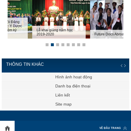
Lễ khai giảng năm học
2019-2020
Future Docs Abroad
THÔNG TIN KHÁC
ung tân tiến sĩ
Hình ảnh
ng văn bản
Danh bạ 
 người dùng
Liên kết
hập mail công vụ
Site map
VỀ ĐẦU TRANG