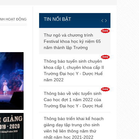
TIN NỔI BẬT
ẢNH HOẠT ĐỘNG
Thông báo đ
Thư ngỏ và chương trình
và điều kiện
Festival khoa học kỷ niệm 65
tuyển sinh b
năm thành lập Trường
2021
Thông báo tuyển sinh chuyên
Điểm trúng 
khoa cấp I, chuyên khoa cấp II
sinh đại họ
Trường Đại học Y - Dược Huế
2021 của Đ
năm 2022
Hội nghị Nộ
Thông báo về việc tuyển sinh
mở rộng lần
Cao học đợt 1 năm 2022 của
Trường Đại học Y - Dược Huế
Thông báo v
dự thi tuyển
Thông báo triển khai kế hoạch
giảng dạy tập trung cho sinh
Thông báo 
viên hệ liên thông năm thứ
livestream t
nhất năm học 2021-2022