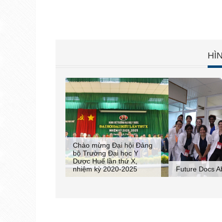
HÌ
g Đại hội Đảng
g Đại học Y
 lần thứ X,
Health Fair - 
 2020-2025
Future Docs Abroad
sức khoẻ