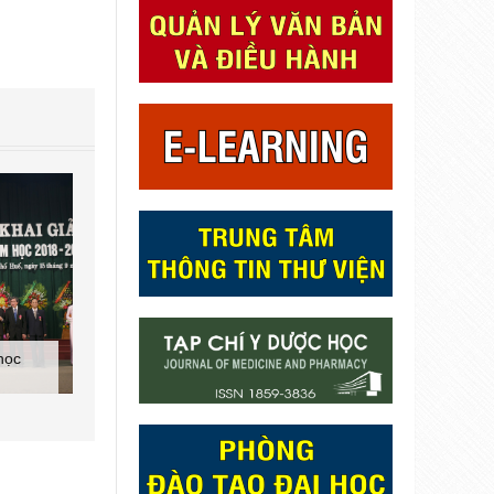
 học
Kỷ niệm 20 năm quan h
ồng"
Lễ trao Giải thưởng Nhân
hợp tác tim mạch Đức -
l Khoa
tài Đất Việt 2017 lĩnh vực
Việt và Hội nghị Tim
Y Dược học
mạch Đức - Việt 2017