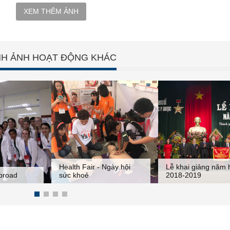
XEM THÊM ẢNH
NH ẢNH HOẠT ĐỘNG KHÁC
Cuộc thi ảnh "Khoa
vì sức khỏe cộng đ
Ngày hội
Lễ khai giảng năm học
chào mừng Festiva
2018-2019
học Huế 2018