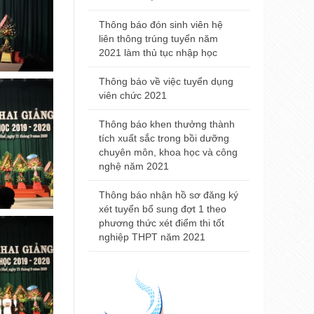
Trường Đại
2021
Thông báo đón sinh viên hệ
liên thông trúng tuyển năm
Thông báo đ
2021 làm thủ tục nhập học
nhà khám bệ
viện Trường
Thông báo về việc tuyển dụng
Huế
viên chức 2021
Thông báo t
Thông báo khen thưởng thành
nội trú năm
tích xuất sắc trong bồi dưỡng
chuyên môn, khoa học và công
Thông báo 
nghệ năm 2021
Đại học Y 
2021
Thông báo nhận hồ sơ đăng ký
xét tuyển bổ sung đợt 1 theo
phương thức xét điểm thi tốt
nghiệp THPT năm 2021