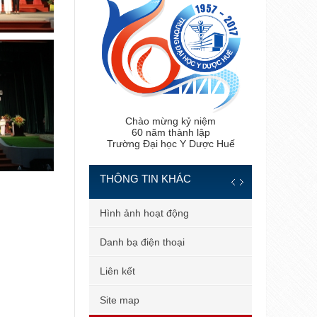
Chào mừng kỷ niệm
60 năm thành lập
Trường Đại học Y Dược Huế
THÔNG TIN KHÁC
Chân dung tân tiến sĩ
Hình ảnh ho
Hệ thống văn bản
Danh bạ điệ
Hỗ trợ người dùng
Liên kết
Đăng nhập mail công vụ
Site map