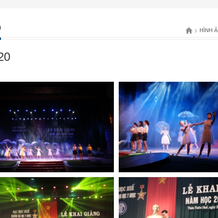
0
›
HÌNH 
20