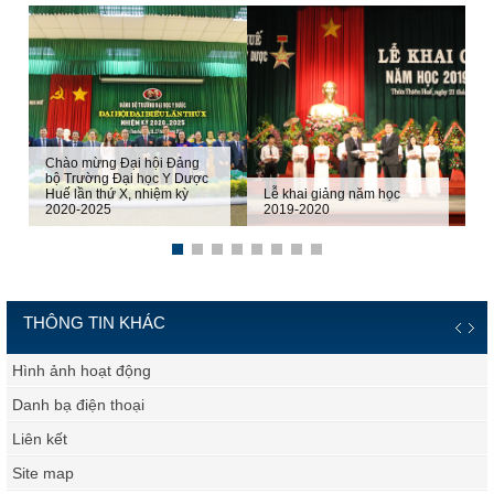
Chào mừng Đại hội Đảng
bộ Trường Đại học Y Dược
Huế lần thứ X, nhiệm kỳ
Lễ khai giảng năm học
2020-2025
2019-2020
Future Do
THÔNG TIN KHÁC
Hình ảnh hoạt động
Danh bạ điện thoại
Liên kết
Site map