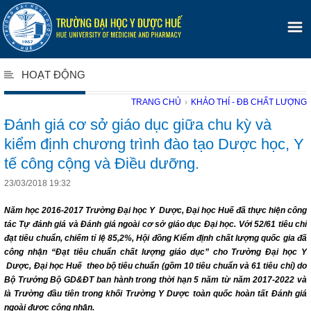
HOẠT ĐỘNG
TRANG CHỦ
›
KHẢO THÍ - ĐB CHẤT LƯỢNG
Đánh giá cơ sở giáo dục giữa chu kỳ và
kiểm định chương trình đào tạo Dược học, Y
tế công cộng và Điều dưỡng.
23/03/2018 19:32
Năm học 2016-2017 Trường Đại học Y Dược, Đại học Huế đã thực hiện công
tác Tự đánh giá và Đánh giá ngoài cơ sở giáo dục Đại học. Với 52/61 tiêu chí
đạt tiêu chuẩn, chiếm tỉ lệ 85,2%, Hội đồng Kiểm định chất lượng quốc gia đã
công nhận “Đạt tiêu chuẩn chất lượng giáo dục” cho Trường Đại học Y
Dược, Đại học Huế theo bộ tiêu chuẩn (gồm 10 tiêu chuẩn và 61 tiêu chí) do
Bộ Trưởng Bộ GD&ĐT ban hành trong thời hạn 5 năm từ năm 2017-2022 và
là Trường đầu tiên trong khối Trường Y Dược toàn quốc hoàn tất Đánh giá
ngoài được công nhận.