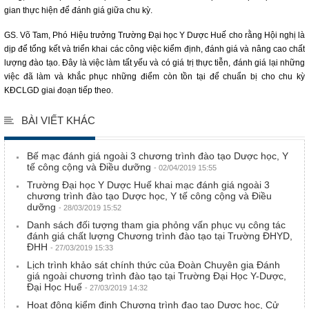
gian thực hiện để đánh giá giữa chu kỳ.
GS. Võ Tam, Phó Hiệu trưởng Trường Đại học Y Dược Huế cho rằng Hội nghị là
dịp để tổng kết và triển khai các công việc kiểm định, đánh giá và nâng cao chất
lượng đào tạo. Đây là việc làm tất yếu và có giá trị thực tiễn, đánh giá lại những
việc đã làm và khắc phục những điểm còn tồn tại để chuẩn bị cho chu kỳ
KĐCLGD giai đoạn tiếp theo.
BÀI VIẾT KHÁC
Bế mạc đánh giá ngoài 3 chương trình đào tạo Dược học, Y
tế công cộng và Điều dưỡng
- 02/04/2019 15:55
Trường Đại học Y Dược Huế khai mạc đánh giá ngoài 3
chương trình đào tạo Dược học, Y tế công cộng và Điều
dưỡng
- 28/03/2019 15:52
Danh sách đối tượng tham gia phỏng vấn phục vụ công tác
đánh giá chất lượng Chương trình đào tạo tại Trường ĐHYD,
ĐHH
- 27/03/2019 15:33
Lịch trình khảo sát chính thức của Đoàn Chuyên gia Đánh
giá ngoài chương trình đào tạo tại Trường Đại Học Y-Dược,
Đại Học Huế
- 27/03/2019 14:32
Hoạt động kiểm định Chương trình đạo tạo Dược học, Cử