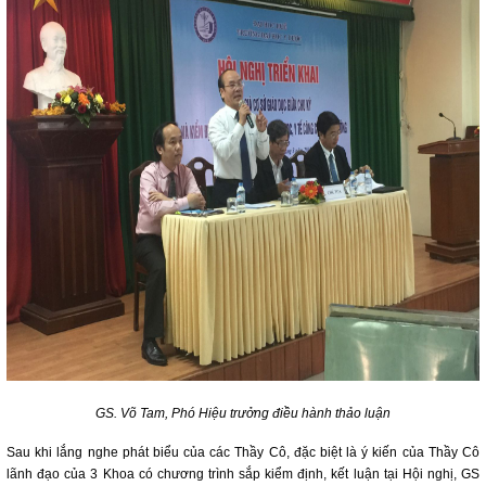
GS. Võ Tam, Phó Hiệu trưởng điều hành thảo luận
Sau khi lắng nghe phát biểu của các Thầy Cô, đặc biệt là ý kiến của Thầy Cô
lãnh đạo của 3 Khoa có chương trình sắp kiểm định, kết luận tại Hội nghị, GS