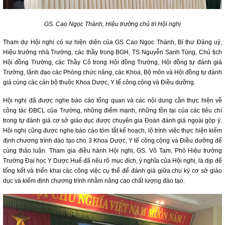
GS. Cao Ngọc Thành, Hiệu trưởng chủ trì Hội nghị
Tham dự Hội nghị có sự hiện diện của GS Cao Ngọc Thành, Bí thư Đảng uỷ,
Hiệu trưởng nhà Trường, các thầy trong BGH, TS Nguyễn Sanh Tùng, Chủ tịch
Hội đồng Trường, các Thầy Cô trong Hội đồng Trường, Hội đồng tự đánh giá
Trường, lãnh đạo các Phòng chức năng, các Khoa, Bộ môn và Hội đồng tự đánh
giá cùng các cán bộ thuộc Khoa Dược, Y tế công cộng và Điều dưỡng.
Hội nghị đã được nghe báo cáo tổng quan và các nội dung cần thực hiện về
công tác ĐBCL của Trường, những điểm mạnh, những tồn tại của các tiêu chí
trong tự đánh giá cơ sở giáo dục được chuyên gia Đoàn đánh giá ngoài góp ý.
Hội nghị cũng được nghe báo cáo tóm tắt kế hoạch, lộ trình việc thực hiện kiểm
định chương trình đào tạo cho 3 Khoa Dược, Y tế công cộng và Điều dưỡng để
cùng thảo luận. Tham gia điều hành Hội nghị, GS. Võ Tam, Phó Hiệu trưởng
Trường Đại học Y Dược Huế đã nêu rõ mục đích, ý nghĩa của Hội nghị, là dịp để
tổng kết và triển khai các công việc cụ thể để đánh giá giữa chu kỳ cơ sở giáo
dục và kiểm định chương trình nhằm nâng cao chất lượng đào tạo.