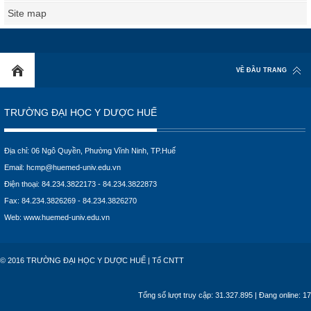
Site map
VỀ ĐẦU TRANG
TRƯỜNG ĐẠI HỌC Y DƯỢC HUẾ
Địa chỉ: 06 Ngô Quyền, Phường Vĩnh Ninh, TP.Huế
Email:
hcmp@huemed-univ.edu.vn
Điện thoại: 84.234.3822173 - 84.234.3822873
Fax: 84.234.3826269 - 84.234.3826270
Web:
www.huemed-univ.edu.vn
© 2016 TRƯỜNG ĐẠI HỌC Y DƯỢC HUẾ | Tổ CNTT
Tổng số lượt truy cập: 31.327.895 | Đang online: 17