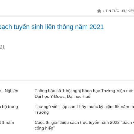
›
TIN TỨC - SỰ KIỆ
oạch tuyển sinh liên thông năm 2021
021
c - Nghiên
Thông báo số 1 hội nghị Khoa học Trường-Viện mở
Đại học Y-Dược, Đại học Huế
n bộ trong
Thư ngỏ viết Tập san Thầy thuốc kỷ niệm 65 năm t
Trường
ợt 1 năm
Cuộc thi giới thiệu sách trực tuyến năm 2022 "Sách
cống hiến"