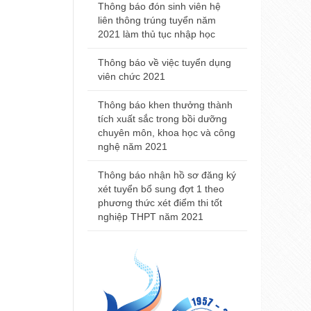
2021
Thông báo đón sinh viên hệ
liên thông trúng tuyển năm
Thông báo đ
2021 làm thủ tục nhập học
nhà khám bệ
viện Trường
Thông báo về việc tuyển dụng
Huế
viên chức 2021
Thông báo t
Thông báo khen thưởng thành
nội trú năm
tích xuất sắc trong bồi dưỡng
chuyên môn, khoa học và công
Thông báo 
nghệ năm 2021
Đại học Y 
2021
Thông báo nhận hồ sơ đăng ký
xét tuyển bổ sung đợt 1 theo
phương thức xét điểm thi tốt
nghiệp THPT năm 2021