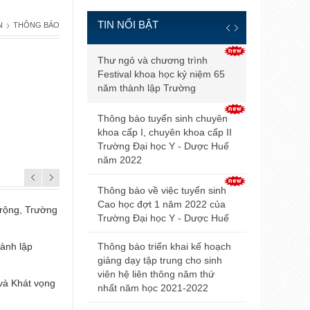
TIN NỔI BẬT
›
N
THÔNG BÁO
Thông báo đ
Thư ngỏ và chương trình
và điều kiện
Festival khoa học kỷ niệm 65
tuyển sinh b
năm thành lập Trường
2021
Thông báo tuyển sinh chuyên
Điểm trúng 
khoa cấp I, chuyên khoa cấp II
sinh đại họ
Trường Đại học Y - Dược Huế
2021 của Đ
năm 2022
Hội nghị Nộ
Thông báo về việc tuyển sinh
mở rộng lần
Cao học đợt 1 năm 2022 của
 rộng, Trường
Thư ngỏ và chương trình Festival khoa học kỷ niệm 65 
Trường Đại học Y - Dược Huế
thành lập Trường
Thông báo v
dự thi tuyển
hành lập
Thông báo tuyển sinh các khóa đào tạo và bồi dưỡng n
Thông báo triển khai kế hoạch
Trường Đại học Y - Dược Huế năm 2022
giảng dạy tập trung cho sinh
Thông báo 
viên hệ liên thông năm thứ
livestream t
 và Khát vọng
Hội nghị Thấp khớp học tỉnh Thừa Thiên Huế năm 2022
nhất năm học 2021-2022
Trường Đại