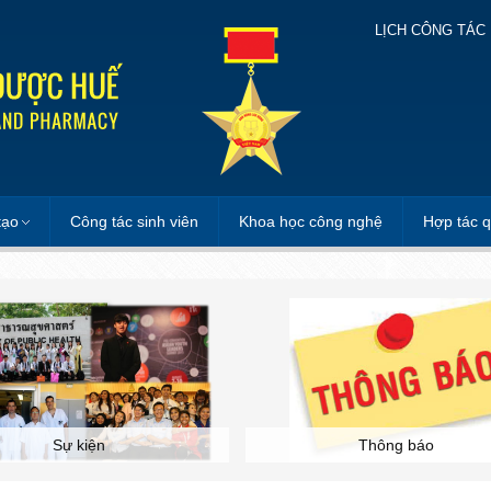
LỊCH CÔNG TÁC
tạo
Công tác sinh viên
Khoa học công nghệ
Hợp tác q
Sự kiện
Thông báo