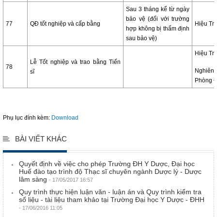
Sau 3 tháng kể từ ngày
bảo vệ (đối với trường
77
QĐ tốt nghiệp và cấp bằng
Hiệu Tr
hợp không bị thẩm định
sau bảo vệ)
Hiệu Tr
Lễ Tốt nghiệp và trao bằng Tiến
78
Nghiê
sĩ
Phòng 
Phụ lục đính kèm:
Download
BÀI VIẾT KHÁC
Quyết định về việc cho phép Trường ĐH Y Dược, Đại học
Huế đào tạo trình độ Thạc sĩ chuyên ngành Dược lý - Dược
lâm sàng
- 17/05/2017 16:57
Quy trình thực hiện luận văn - luận án và Quy trình kiểm tra
số liệu - tài liệu tham khảo tại Trường Đại học Y Dược - ĐHH
- 17/06/2016 11:05