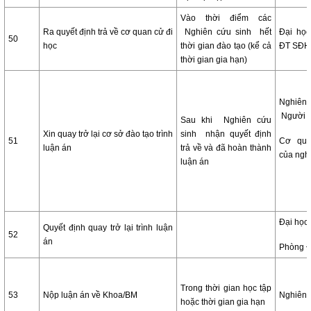
Vào thời điểm các
Ra quyết định trả về cơ quan cử đi
Nghiên cứu sinh hết
Đại họ
50
học
thời gian đào tạo (kể cả
ĐT SĐH
thời gian gia hạn)
Nghiê
Người 
Sau khi Nghiên cứu
Xin quay trở lại cơ sở đào tạo trình
sinh nhận quyết định
51
Cơ qua
luận án
trả về và đã hoàn thành
của ngh
luận án
Đại học
Quyết định quay trở lại trình luận
52
án
Phòng 
Trong thời gian học tập
53
Nộp luận án về Khoa/BM
Nghiên 
hoặc thời gian gia hạn