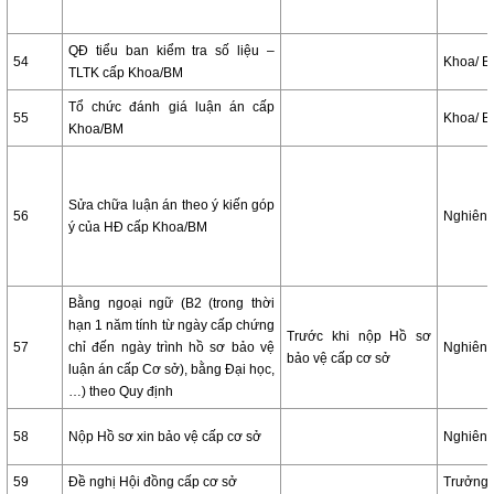
QĐ tiểu ban kiểm tra số liệu –
54
Khoa/ 
TLTK cấp Khoa/BM
Tổ chức đánh giá luận án cấp
55
Khoa/ 
Khoa/BM
Sửa chữa luận án theo ý kiến góp
56
Nghiên 
ý của HĐ cấp Khoa/BM
Bằng ngoại ngữ (B2 (trong thời
hạn 1 năm tính từ ngày cấp chứng
Trước khi nộp Hồ sơ
57
chỉ đến ngày trình hồ sơ bảo vệ
Nghiên 
bảo vệ cấp cơ sở
luận án cấp Cơ sở), bằng Đại học,
…) theo Quy định
58
Nộp Hồ sơ xin bảo vệ cấp cơ sở
Nghiên 
59
Đề nghị Hội đồng cấp cơ sở
Trưởng 