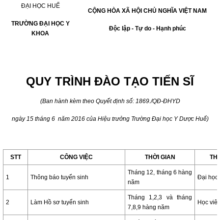
ĐẠI HỌC HUẾ
CỘNG HÒA XÃ HỘI CHỦ NGHĨA VIỆT NAM
TRƯỜNG ĐẠI HỌC Y
Độc lập - Tự do - Hạnh phúc
KHOA
QUY TRÌNH ĐÀO TẠO TIẾN SĨ
(Ban hành kèm theo Quyết định số: 1869./QĐ-ĐHYD
ngày 15 tháng 6 năm 2016 của Hiệu trưởng Trường Đại học Y Dược Huế)
STT
CÔNG VIỆC
THỜI GIAN
TH
Tháng 12, tháng 6 hàng
1
Thông báo tuyển sinh
Đại học
năm
Tháng 1,2,3 và tháng
2
Làm Hồ sơ tuyển sinh
Học viê
7,8,9 hàng năm