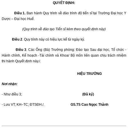
QUYẾT ĐỊNH:
Điều 1.
Ban hành Quy trình về đào trình độ tiến sĩ tại Trường Đại học Y
Dược – Đại học Huế.
(Quy trình về đào tạo Tiến sĩ kèm theo quyết định này)
Điều 2
. Quy trình này có hiệu lực kể từ ngày ký.
Điều 3
. Các Ông (Bà) Trưởng phòng: Đào tạo Sau đại học, Tổ chức -
Hành chính, Kế hoạch -Tài chính và Khoa/ Bộ môn liên quan chịu trách nhiệm
thi hành Quyết định này./.
HIỆU TRƯỞNG
Nơi nhận:
- Như điều 3;
(Đã ký)
- Lưu VT; KH–TC; ĐTSĐH./.
GS.TS Cao Ngọc Thành