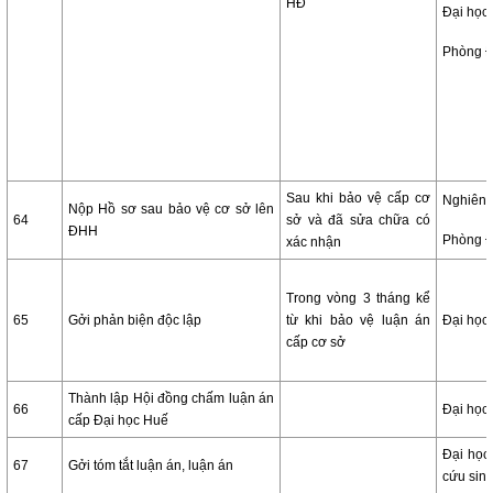
HĐ
Đại học
Phòng 
Sau khi bảo vệ cấp cơ
Nghiên 
Nộp Hồ sơ sau bảo vệ cơ sở lên
64
sở và đã sửa chữa có
ĐHH
Phòng 
xác nhận
Trong vòng 3 tháng kể
65
Gởi phản biện độc lập
từ khi bảo vệ luận án
Đại học
cấp cơ sở
Thành lập Hội đồng chấm luận án
66
Đại học
cấp Đại học Huế
Đại học
67
Gởi tóm tắt luận án, luận án
cứu sin