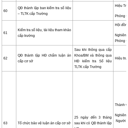
Hiệu Tr
QĐ thành lập ban kiểm tra số liệu
60
– TLTK cấp Trường
Phòng 
Hội đồng
Kiểm tra số liệu, tài liệu tham khảo
61
Nghiê
cấp trường
Phòng 
Sau khi thông qua cấp
QĐ thành lập HĐ chấm luận án
Khoa/BM và thông qua
62
Hiệu tr
cấp cơ sở
HĐ kiểm tra Số liệu
TLTK cấp Trường
Thành v
Nghiê
25 ngày đến 3 tháng
Người 
63
Tổ chức bảo vệ luận án cấp cơ sở
sau khi có QĐ thành lập