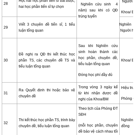
Học hai học phần tiến sĩ bắt buộc,
Người 
28
Nghiên cứu sinh 4
hai học phần tiến sĩ tự chọn
năm) sau khi có QĐ
Khoa/ 
trúng tuyển
Viết 3 chuyên đề tiến sĩ, 1 tiểu
Nghiên
29
luận tổng quan
Người h
Sau khi Nghiên cứu
sinh hoàn thành các
Đề nghị ra QĐ thi kết thúc học
học phần, chuyên đề,
30
phần TS, các chuyên đề TS và
Khoa/ 
tiểu luận tổng quan
tiểu luận tổng quan
Đóng học phí đầy đủ
Trong vòng 3 ngày kể
Hiệu tr
Ra Quyết định thi hoặc bảo vệ
31
từ khi nhận được đề
chuyên đề
Phòng 
nghị của Khoa/BM
Theo lịch của Phòng ĐT
SĐH
Thi kết thúc học phần TS, trình bày
Nghiên 
32
(mỗi học phần, chuyên
chuyên đề, tiểu luận tổng quan
đồng
đề bảo vệ cách nhau tối