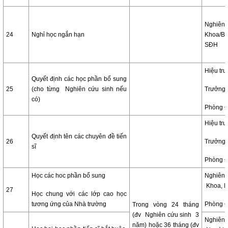
Nghiê
24
Nghỉ học ngắn hạn
Khoa/B
SĐH
Hiệu tr
Quyết định các học phần bổ sung
25
(cho từng Nghiên cứu sinh nếu
Trưởng 
có)
Phòng 
Hiệu tr
Quyết định tên các chuyên đề tiến
26
Trưởng 
sĩ
Phòng 
Học các hoc phần bổ sung
Nghiê
Khoa, 
27
Học chung với các lớp cao học
tương ứng của Nhà trường
Phòng 
Trong vòng 24 tháng
(đv Nghiên cứu sinh 3
Nghiê
năm) hoặc 36 tháng (đv