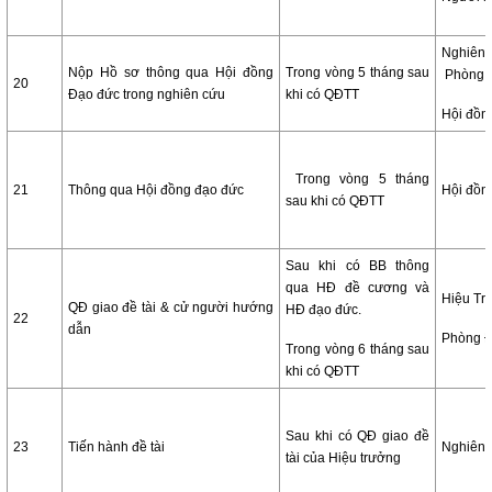
Nghiê
Nộp Hồ sơ thông qua Hội đồng
Trong vòng 5 tháng sau
Phòng 
20
Đạo đức trong nghiên cứu
khi có QĐTT
Hội đồn
Trong vòng 5 tháng
21
Thông qua Hội đồng đạo đức
Hội đồn
sau khi có QĐTT
Sau khi có BB thông
qua HĐ đề cương và
Hiệu Tr
QĐ giao đề tài & cử người hướng
HĐ đạo đức.
22
dẫn
Phòng 
Trong vòng 6 tháng sau
khi có QĐTT
Sau khi có QĐ giao đề
23
Tiến hành đề tài
Nghiên 
tài của Hiệu trưởng