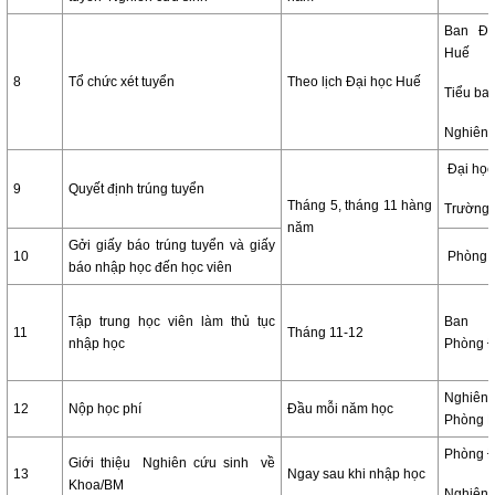
Ban ĐT
Huế
8
Tổ chức xét tuyển
Theo lịch Đại học Huế
Tiểu ban
Nghiên 
Đại học
9
Quyết định trúng tuyển
Tháng 5, tháng 11 hàng
Trường
năm
Gởi giấy báo trúng tuyển và giấy
10
Phòng 
báo nhập học đến học viên
Tập trung học viên làm thủ tục
Ban G
11
Tháng 11-12
nhập học
Phòng 
Nghiê
12
Nộp học phí
Đầu mỗi năm học
Phòng 
Phòng 
Giới thiệu Nghiên cứu sinh về
13
Ngay sau khi nhập học
Khoa/BM
Nghiên 