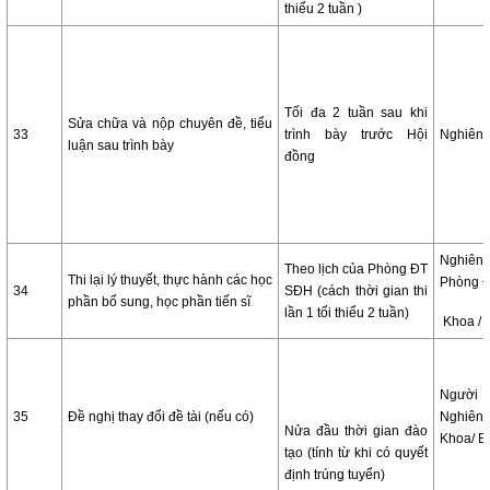
thiểu 2 tuần )
Tối đa 2 tuần sau khi
Sửa chữa và nộp chuyên đề, tiểu
33
trình bày trước Hội
Nghiên 
luận sau trình bày
đồng
Nghiê
Theo lịch của Phòng ĐT
Thi lại lý thuyết, thực hành các học
Phòng 
34
SĐH (cách thời gian thi
phần bổ sung, học phần tiến sĩ
lần 1 tối thiểu 2 tuần)
Khoa / 
Người
35
Đề nghị thay đổi đề tài (nếu có)
Nghiê
Nửa đầu thời gian đào
Khoa/ 
tạo (tính từ khi có quyết
định trúng tuyển)