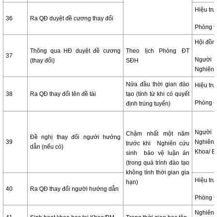
Hiệu tr
36
Ra QĐ duyệt đề cương thay đổi
Phòng 
Hội đồn
Thông qua HĐ duyệt đề cương
Theo lịch Phòng ĐT
37
Người
(thay đổi)
SĐH
Nghiên 
Nửa đầu thời gian đào
Hiệu tr
38
Ra QĐ thay đổi tên đề tài
tạo (tính từ khi có quyết
Phòng 
định trúng tuyển)
Người
Chậm nhất một năm
Đề nghị thay đổi người hướng
39
Nghiê
trước khi Nghiên cứu
dẫn (nếu có)
Khoa/ 
sinh bảo vệ luận án
(trong quá trình đào tạo
không tính thời gian gia
Hiệu tr
hạn)
40
Ra QĐ thay đổi người hướng dẫn
Phòng 
Nghiê