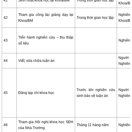
41
Sinh hoạt khoa học tại Khoa/BM
Trong thời gian học tập
Khoa/BM
Tham gia công tác giảng dạy tại
Nghiê
42
Trong thời gian học tập
Khoa/BM
Khoa/BM
Tiến hành nghiên cứu – thu thập
43
Nghiên 
số liệu
Người
44
Viết, sửa chữa luận án
Nghiên 
Trước khi nghiên cứu
Người
45
Đăng tạp chí khoa học
sinh bảo vệ luận án
Nghiên 
Tham gia Hội nghị khoa học SĐH
46
Tháng 11 hàng năm
Nghiên 
của Nhà Trường