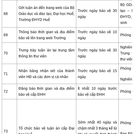
Bộ GD&
Gởi luận án đến trang web của Bộ
Trước ngày bảo vệ 30
tạo – 
68
Giáo dục và đào tạo, Đại học Huế,
ngày
ĐHYD, 
Trường ĐHYD Huế
sinh
Thông báo thời gian và địa điểm
Trước ngày bảo vệ 10
69
Phòng 
bảo vệ lên trang web Trường
ngày
Nghiê
Trưng bày luận án tại trung tâm
Trước ngày bảo vệ 30
70
Trung t
thông tin thư viện
ngày
thư viện
Phòng 
Nhận bảng nhận xét của thành
Trước ngày bảo vệ 15
71
viên HĐ và các đơn vị cá nhân
ngày
Nghiên 
Đăng báo thời gian và địa điểm
Ít nhất 10 ngày trước
72
Phòng 
bảo vệ cấp ĐHH
bảo vệ cấp ĐHH
Sớm nhất 40 ngày và
Phòng 
Tổ chức bảo vệ luận án cấp Đại
chậm nhất 3 tháng kể từ
73
Ban Đào