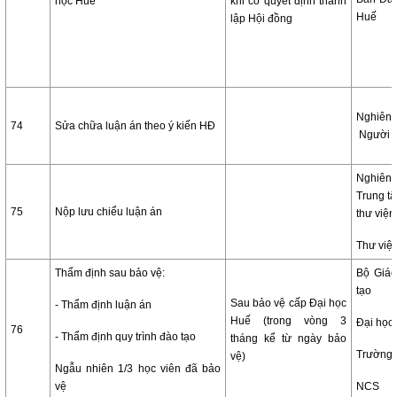
học Huế
khi có quyết định thành
Huế
lập Hội đồng
Nghiê
74
Sửa chữa luận án theo ý kiến HĐ
Người 
Nghiê
Trung tâ
75
Nộp lưu chiểu luận án
thư viện
Thư việ
Thẩm định sau bảo vệ:
Bộ Giáo
tạo
Sau bảo vệ cấp Đại học
- Thẩm định luận án
Huế (trong vòng 3
Đại học
76
- Thẩm định quy trình đào tạo
tháng kể từ ngày bảo
Trường
vệ)
Ngẫu nhiên 1/3 học viên đã bảo
vệ
NCS