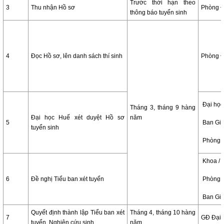
Trước thời hạn theo
3
Thu nhận Hồ sơ
Phòng Đ
thông báo tuyển sinh
4
Đọc Hồ sơ, lên danh sách thí sinh
Phòng Đ
Đại học
Tháng 3, tháng 9 hàng
Đại học Huế xét duyệt Hồ sơ
năm
5
Ban Giá
tuyển sinh
Phòng 
Khoa / 
6
Đề nghị Tiểu ban xét tuyển
Phòng 
Ban Giá
Quyết định thành lập Tiểu ban xét
Tháng 4, tháng 10 hàng
7
GĐ Đại 
tuyển Nghiên cứu sinh
năm