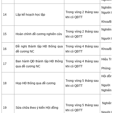
Nghiê
Trong vòng 2 tháng sau
Người 
14
Lập kế hoạch học tập
khi có QĐTT
Khoa/B
Nghiên 
Trong vòng 2 tháng sau
15
Hoàn chỉnh đề cương nghiên cứu
khi có QĐTT
Người 
Đề nghị thành lập HĐ thông qua
Trong vòng 4 tháng sau
16
Khoa/B
đề cương NC
khi có QĐTT
Hiệu Tr
Ban hành QĐ thành lập HĐ thông
Trong vòng 4 tháng sau
17
qua đề cương NC
khi có QĐTT
Phòng 
Hội đồn
Trong vòng 5 tháng sau
18
Họp HĐ thông qua đề cương
Người
khi có QĐTT
Nghiên 
Nghiên 
Trong vòng 5 tháng sau
19
Sửa chữa theo ý kiến Hội đồng
khi có QĐTT
Người 