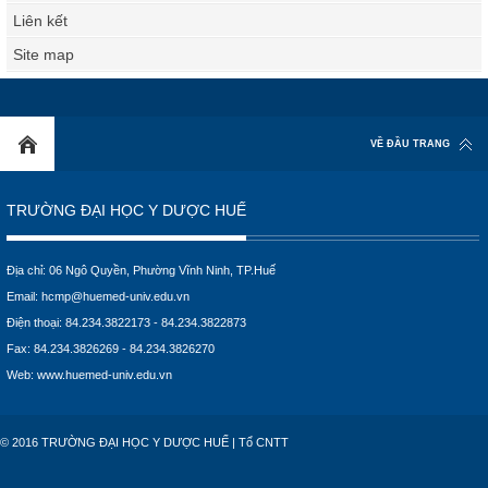
Liên kết
Site map
VỀ ĐẦU TRANG
TRƯỜNG ĐẠI HỌC Y DƯỢC HUẾ
Địa chỉ: 06 Ngô Quyền, Phường Vĩnh Ninh, TP.Huế
Email:
hcmp@huemed-univ.edu.vn
Điện thoại: 84.234.3822173 - 84.234.3822873
Fax: 84.234.3826269 - 84.234.3826270
Web:
www.huemed-univ.edu.vn
© 2016 TRƯỜNG ĐẠI HỌC Y DƯỢC HUẾ | Tổ CNTT