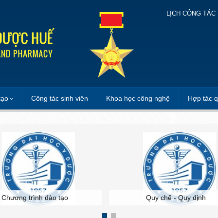
LỊCH CÔNG TÁC
tạo
Công tác sinh viên
Khoa học công nghệ
Hợp tác q
Chương trình đào tạo
Quy chế - Quy định