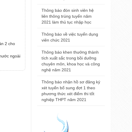
Trường Đại
2021
Thông báo đón sinh viên hệ
liên thông trúng tuyển năm
Thông báo đ
2021 làm thủ tục nhập học
nhà khám bệ
viện Trường
Thông báo về việc tuyển dụng
Huế
viên chức 2021
ần 2 cho
Thông báo t
Thông báo khen thưởng thành
nội trú năm
 nước ngoài
tích xuất sắc trong bồi dưỡng
chuyên môn, khoa học và công
Thông báo 
nghệ năm 2021
Đại học Y 
2021
Thông báo nhận hồ sơ đăng ký
xét tuyển bổ sung đợt 1 theo
phương thức xét điểm thi tốt
nghiệp THPT năm 2021