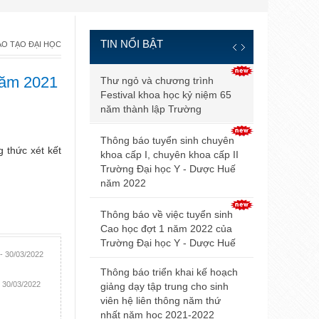
TIN NỔI BẬT
ÀO TẠO ĐẠI HỌC
Thông báo đ
 năm 2021
Thư ngỏ và chương trình
và điều kiện
Festival khoa học kỷ niệm 65
tuyển sinh b
năm thành lập Trường
2021
Thông báo tuyển sinh chuyên
 thức xét kết
Điểm trúng 
khoa cấp I, chuyên khoa cấp II
sinh đại họ
Trường Đại học Y - Dược Huế
2021 của Đ
năm 2022
Hội nghị Nộ
Thông báo về việc tuyển sinh
mở rộng lần
Cao học đợt 1 năm 2022 của
Trường Đại học Y - Dược Huế
Thông báo v
- 30/03/2022
dự thi tuyển
Thông báo triển khai kế hoạch
- 30/03/2022
giảng dạy tập trung cho sinh
Thông báo 
viên hệ liên thông năm thứ
livestream t
nhất năm học 2021-2022