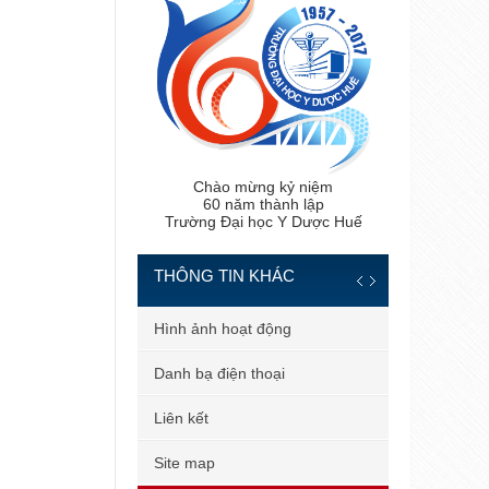
Chào mừng kỷ niệm
60 năm thành lập
Trường Đại học Y Dược Huế
THÔNG TIN KHÁC
 tiến sĩ
Hình ảnh hoạt động
 bản
Danh bạ điện thoại
 dùng
Liên kết
il công vụ
Site map