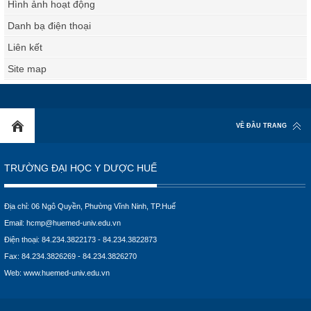
Hình ảnh hoạt động
Danh bạ điện thoại
Liên kết
Site map
VỀ ĐẦU TRANG
TRƯỜNG ĐẠI HỌC Y DƯỢC HUẾ
Địa chỉ: 06 Ngô Quyền, Phường Vĩnh Ninh, TP.Huế
Email:
hcmp@huemed-univ.edu.vn
Điện thoại: 84.234.3822173 - 84.234.3822873
Fax: 84.234.3826269 - 84.234.3826270
Web:
www.huemed-univ.edu.vn