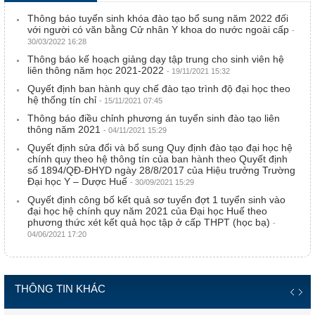
Thông báo tuyển sinh khóa đào tạo bổ sung năm 2022 đối
với người có văn bằng Cử nhân Y khoa do nước ngoài cấp
-
30/03/2022 16:28
Thông báo kế hoạch giảng dạy tập trung cho sinh viên hệ
liên thông năm học 2021-2022
- 19/11/2021 15:32
Quyết định ban hành quy chế đào tạo trình độ đại học theo
hệ thống tín chỉ
- 15/11/2021 07:45
Thông báo điều chỉnh phương án tuyển sinh đào tạo liên
thông năm 2021
- 04/11/2021 15:29
Quyết định sửa đổi và bổ sung Quy định đào tạo đại học hệ
chính quy theo hệ thông tín của ban hành theo Quyết định
số 1894/QĐ-ĐHYD ngày 28/8/2017 của Hiệu trưởng Trường
Đại học Y – Dược Huế
- 30/09/2021 15:29
Quyết định công bố kết quả sơ tuyển đợt 1 tuyển sinh vào
đại học hệ chính quy năm 2021 của Đại học Huế theo
phương thức xét kết quả học tập ở cấp THPT (học bạ)
-
04/06/2021 17:20
THÔNG TIN KHÁC