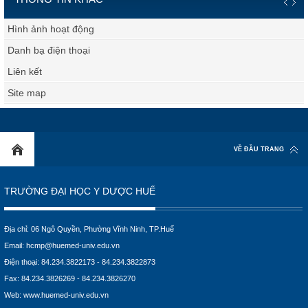
Hình ảnh hoạt động
Danh bạ điện thoại
Liên kết
Site map
VỀ ĐẦU TRANG
TRƯỜNG ĐẠI HỌC Y DƯỢC HUẾ
Địa chỉ: 06 Ngô Quyền, Phường Vĩnh Ninh, TP.Huế
Email:
hcmp@huemed-univ.edu.vn
Điện thoại: 84.234.3822173 - 84.234.3822873
Fax: 84.234.3826269 - 84.234.3826270
Web:
www.huemed-univ.edu.vn