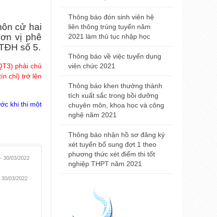
Trường Đại
2021
Thông báo đón sinh viên hệ
môn cử hai
liên thông trúng tuyển năm
Thông báo đ
ơn vị phê
2021 làm thủ tục nhập học
nhà khám bệ
TĐH số 5.
viện Trường
Thông báo về việc tuyển dụng
Huế
ĐQT3) phải chủ
viên chức 2021
ín chỉ) trở lên
Thông báo t
Thông báo khen thưởng thành
nội trú năm
tích xuất sắc trong bồi dưỡng
ớc khi thi một
chuyên môn, khoa học và công
Thông báo 
nghệ năm 2021
Đại học Y 
2021
Thông báo nhận hồ sơ đăng ký
xét tuyển bổ sung đợt 1 theo
phương thức xét điểm thi tốt
- 30/03/2022
nghiệp THPT năm 2021
- 30/03/2022