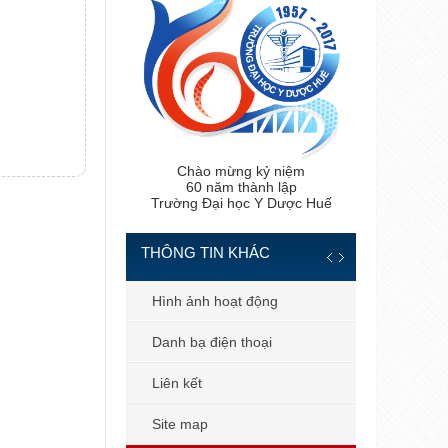
Chào mừng kỷ niệm
60 năm thành lập
Trường Đại học Y Dược Huế
THÔNG TIN KHÁC
 tiến sĩ
Hình ảnh hoạt động
 bản
Danh bạ điện thoại
 dùng
Liên kết
il công vụ
Site map