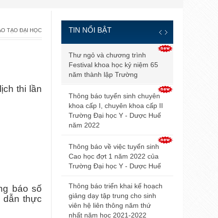
TIN NỔI BẬT
ÀO TẠO ĐẠI HỌC
Thông báo đ
Thư ngỏ và chương trình
và điều kiện
Festival khoa học kỷ niệm 65
tuyển sinh b
năm thành lập Trường
2021
ch thi lần
Thông báo tuyển sinh chuyên
Điểm trúng 
khoa cấp I, chuyên khoa cấp II
sinh đại họ
Trường Đại học Y - Dược Huế
2021 của Đ
năm 2022
Hội nghị Nộ
Thông báo về việc tuyển sinh
mở rộng lần
Cao học đợt 1 năm 2022 của
Trường Đại học Y - Dược Huế
Thông báo v
dự thi tuyển
Thông báo triển khai kế hoạch
ông báo số
giảng dạy tập trung cho sinh
 dẫn thực
Thông báo 
viên hệ liên thông năm thứ
livestream t
nhất năm học 2021-2022