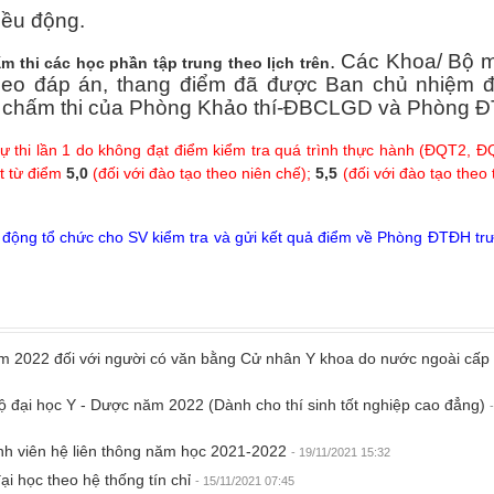
iều động.
. Các Khoa/ Bộ 
m thi các học phần tập trung theo lịch trên
heo đáp án, thang điểm đã được Ban chủ nhiệm đ
ng chấm thi của Phòng Khảo thí-ĐBCLGD và Phòng Đ
dự thi lần 1 do không đạt điểm kiểm tra quá trình thực hành (ĐQT2, 
ạt từ điểm
5,0
(đối với đào tạo theo niên chế);
5,5
(đối với đào tạo theo t
ủ động tổ chức cho SV kiểm tra và gửi kết quả điểm về Phòng ĐTĐH trư
ăm 2022 đối với người có văn bằng Cử nhân Y khoa do nước ngoài cấp
độ đại học Y - Dược năm 2022 (Dành cho thí sinh tốt nghiệp cao đẳng)
inh viên hệ liên thông năm học 2021-2022
- 19/11/2021 15:32
ại học theo hệ thống tín chỉ
- 15/11/2021 07:45