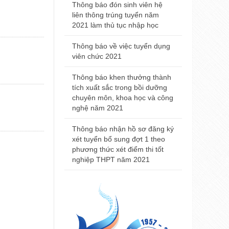
2021
Thông báo đón sinh viên hệ
liên thông trúng tuyển năm
Thông báo đ
2021 làm thủ tục nhập học
nhà khám bệ
viện Trường
Thông báo về việc tuyển dụng
Huế
viên chức 2021
Thông báo t
Thông báo khen thưởng thành
nội trú năm
tích xuất sắc trong bồi dưỡng
chuyên môn, khoa học và công
Thông báo 
nghệ năm 2021
Đại học Y 
2021
Thông báo nhận hồ sơ đăng ký
xét tuyển bổ sung đợt 1 theo
phương thức xét điểm thi tốt
nghiệp THPT năm 2021