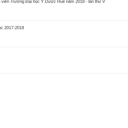
h viên Trường Đại học Y Dược Huế năm 2018 - lần thứ V
ọc 2017-2018