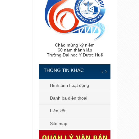
Chào mừng kỷ niệm
60 năm thành lập
Trường Đại học Y Dược Huế
THÔNG TIN KHÁC
 tiến sĩ
Hình ảnh hoạt động
 bản
Danh bạ điện thoại
 dùng
Liên kết
il công vụ
Site map