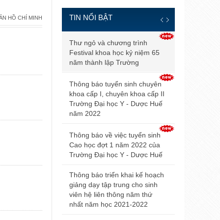
TIN NỔI BẬT
ẢN HỒ CHÍ MINH
Thông báo đ
Thư ngỏ và chương trình
và điều kiện
Festival khoa học kỷ niệm 65
tuyển sinh b
năm thành lập Trường
2021
Thông báo tuyển sinh chuyên
Điểm trúng 
khoa cấp I, chuyên khoa cấp II
sinh đại họ
Trường Đại học Y - Dược Huế
2021 của Đ
năm 2022
Hội nghị Nộ
Thông báo về việc tuyển sinh
mở rộng lần
Cao học đợt 1 năm 2022 của
Trường Đại học Y - Dược Huế
Thông báo v
dự thi tuyển
Thông báo triển khai kế hoạch
giảng dạy tập trung cho sinh
Thông báo 
viên hệ liên thông năm thứ
livestream t
nhất năm học 2021-2022
Trường Đại