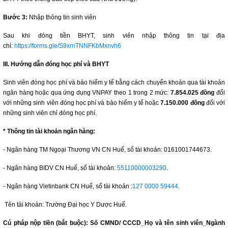
Bước 3:
Nhập thông tin sinh viên
Sau khi đóng tiền BHYT, sinh viên nhập thông tin tại địa
chỉ:
https://forms.gle/S9xrnTNNFKbMxnvh6
III. Hướng dẫn đóng học phí và BHYT
Sinh viên đóng học phí và bảo hiểm y tế bằng cách chuyển khoản qua tài khoản
ngân hàng hoặc qua ứng dụng VNPAY theo 1 trong 2 mức:
7.854.025 đồng
đối
với những sinh viên đóng học phí và bảo hiểm y tế hoặc
7.150.000 đồng
đối với
những sinh viên chỉ đóng học phí.
* Thông tin tài khoản ngân hàng:
- Ngân hàng TM Ngoại Thương VN CN Huế, số tài khoản: 0161001744673.
- Ngân hàng BIDV CN Huế, số tài khoản:
55110000003290
.
- Ngân hàng Vietinbank CN Huế, số tài khoản :
127 0000 59444
.
Tên tài khoản: Trường Đại học Y Dược Huế.
Cú pháp nộp tiền (bắt buộc): Số CMND/ CCCD_Họ và tên sinh viên_Ngành