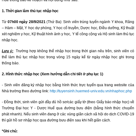
Huế thông báo kế hoạch và nội dung như sau:
1. Thời gian làm thủ tục nhập học
Từ
07h00 ngày 28/9/2021
(Thứ Ba): Sinh viên trúng tuyển ngành Y khoa, Răng
– Hàm – Mặt, Y học dự phòng, Y học cổ truyền, Dược học, Điều dưỡng, Kỹ thuật
xét nghiệm y học, Kỹ thuật hình ảnh y học, Y tế công cộng và Hộ sinh làm thủ tục
nhập học.
Lưu ý:
Trường hợp không thể nhập học trong thời gian nêu trên, sinh viên có
thể làm thủ tục nhập học trong vòng 15 ngày kể từ ngày nhập học ghi trong
thông báo.
2. Hình thức nhập học (Xem hướng dẫn chi tiết ở phụ lục 1)
- Sinh viên đăng ký nhập học bằng hình thức trực tuyến qua trang website của
Nhà trường theo đường link:
http://tuyensinh.huemed-univ.edu.vn/nhaphoc.php
- Đồng thời, sinh viên gửi đầy đủ hồ sơ/các giấy tờ (theo Giấy báo nhập học) về
Trường Đại học Y - Dược Huế qua đường bưu điện (bằng hình thức chuyển
phát nhanh). Nếu sinh viên đang ở các vùng giãn cách xã hội do dịch COVID-19
thì gửi hồ sơ nhập học qua đường bưu điện sau khi hết giãn cách.
*Ghi chú: