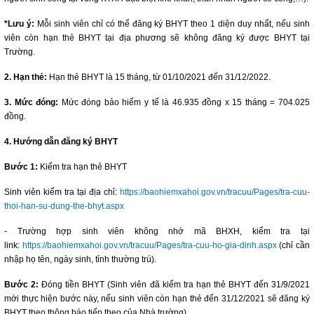
*Lưu ý:
Mỗi sinh viên chỉ có thể đăng ký BHYT theo 1 diện duy nhất, nếu sinh
viên còn hạn thẻ BHYT tại địa phương sẽ không đăng ký được BHYT tại
Trường.
2. Hạn thẻ:
Hạn thẻ BHYT là 15 tháng, từ 01/10/2021 đến 31/12/2022.
3. Mức đóng:
Mức đóng bảo hiểm y tế là 46.935 đồng x 15 tháng = 704.025
đồng.
4. Hướng dẫn đăng ký BHYT
Bước 1:
Kiểm tra hạn thẻ BHYT
Sinh viên kiểm tra tại địa chỉ:
https://baohiemxahoi.gov.vn/tracuu/Pages/tra-cuu-
thoi-han-su-dung-the-bhyt.aspx
- Trường hợp sinh viên không nhớ mã BHXH, kiểm tra tại
link:
https://baohiemxahoi.gov.vn/tracuu/Pages/tra-cuu-ho-gia-dinh.aspx
(chỉ cần
nhập họ tên, ngày sinh, tỉnh thường trú).
Bước 2:
Đóng tiền BHYT (Sinh viên đã kiểm tra hạn thẻ BHYT đến 31/9/2021
mới thực hiện bước này, nếu sinh viên còn hạn thẻ đến 31/12/2021 sẽ đăng ký
BHYT theo thông báo tiếp theo của Nhà trường).