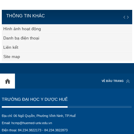
THÔNG TIN KHÁC
Hình ảnh hoạt động
Danh bạ điện thoại
Liên kết
Site map
VỀ ĐẦU TRANG
TRƯỜNG ĐẠI HỌC Y DƯỢC HUẾ
Địa chỉ: 06 Ngô Quyền, Phường Vĩnh Ninh, TP.Huế
Email:
hcmp@huemed-univ.edu.vn
Điện thoại: 84.234.3822173 - 84.234.3822873