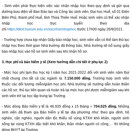
- Sinh viên phải thực hiện việc xác nhận nhập học theo quy định và gửi qua
đường bưu điện về Ban Đào tạo và Công tác sinh viên, Đại học Huế, số 01 Điện
Biên Phủ, thành phố Huế, tỉnh Thừa Thiên Huế. Hoặc sinh viên có thể xác nhận
nhập học trực tuyến theo địa
chỉ
https://dkxt.hueuni.edu.vn/xacnhannhaphoc
trước 17h00 ngày 26/9/2021.
- Trường hợp chưa kịp nhận Giấy báo nhập học, sinh viên vẫn có thể làm thủ tục
nhập học theo thời gian Nhà trường đã thông báo, Nhà trường sẽ bổ sung giấy
báo nhập học vào hồ sơ sinh viên sau khi nhận hồ sơ.
3. Học phí và bảo hiểm y tế (Xem hướng dẫn chi tiết ở phụ lục 2)
- Mức học phí tạm thu học kỳ I năm học 2021-2022 đối với sinh viên năm thứ
nhất chung cho tất cả các ngành là:
7.150.000 đồng.
Trường hợp sinh viên
thuộc các đối tượng miễn/giảm học phí, Nhà trường sẽ hướng dẫn hoàn thiện
các hồ sơ, thủ tục liên quan và hoàn trả lại mức học phí được miễn/giảm sau khi
sinh viên trở lại học tập trung tại Trường.
- Mức đóng Bảo hiểm y tế là 46.935 đồng x 15 tháng =
704.025 đồng.
Những
sinh viên đã tham gia Bảo hiểm y tế tại địa phương như: theo gia đình, hộ
nghèo, cận nghèo, người dân tộc thiểu số vùng KTXH khó khăn, người sinh
sống tại vùng KTXH đặc biệt khó khăn, thân nhân người có công,… thì không
đóng BHYT tại Trường.