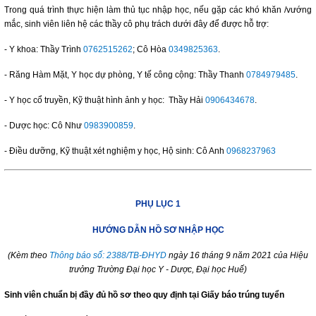
Trong quá trình thực hiện làm thủ tục nhập học, nếu gặp các khó khăn /vướng
mắc, sinh viên liên hệ các thầy cô phụ trách dưới đây để được hỗ trợ:
- Y khoa: Thầy Trình
0762515262
; Cô Hòa
0349825363
.
- Răng Hàm Mặt, Y học dự phòng, Y tế công cộng: Thầy Thanh
0784979485
.
- Y học cổ truyền, Kỹ thuật hình ảnh y học: Thầy Hải
0906434678
.
- Dược học: Cô Như
0983900859
.
- Điều dưỡng, Kỹ thuật xét nghiệm y học, Hộ sinh: Cô Anh
0968237963
PHỤ LỤC 1
HƯỚNG DẪN HỒ SƠ NHẬP HỌC
(Kèm theo
Thông báo số: 2388/TB-ĐHYD
ngày 16 tháng 9 năm 2021 của Hiệu
trưởng Trường Đại học Y - Dược, Đại học Huế)
Sinh viên chuẩn bị đầy đủ hồ sơ theo quy định tại Giấy báo trúng tuyển