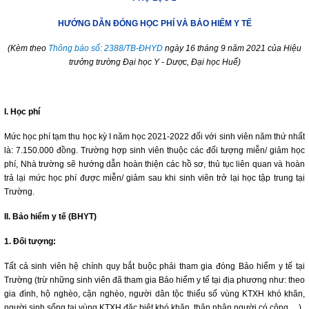
HƯỚNG DẪN ĐÓNG HỌC PHÍ VÀ BẢO HIỂM Y TẾ
(Kèm theo
Thông báo số: 2388/TB-ĐHYD
ngày 16 tháng 9 năm 2021 của Hiệu
trưởng trường Đại học Y - Dược, Đại học Huế)
I. Học phí
Mức học phí tạm thu học kỳ I năm học 2021-2022 đối với sinh viên năm thứ nhất
là: 7.150.000 đồng. Trường hợp sinh viên thuộc các đối tượng miễn/ giảm học
phí, Nhà trường sẽ hướng dẫn hoàn thiện các hồ sơ, thủ tục liên quan và hoàn
trả lại mức học phí được miễn/ giảm sau khi sinh viên trở lại học tập trung tại
Trường.
II. Bảo hiểm y tế (BHYT)
1. Đối tượng:
Tất cả sinh viên hệ chính quy bắt buộc phải tham gia đóng Bảo hiểm y tế tại
Trường (trừ những sinh viên đã tham gia Bảo hiểm y tế tại địa phương như: theo
gia đình, hộ nghèo, cận nghèo, người dân tộc thiểu số vùng KTXH khó khăn,
người sinh sống tại vùng KTXH đặc biệt khó khăn, thân nhân người có công,…).