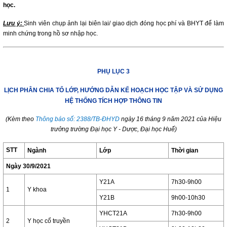
học.
Lưu ý:
Sinh viên chụp ảnh lại biên lai/ giao dịch đóng học phí và BHYT để làm
minh chứng trong hồ sơ nhập học.
PHỤ LỤC 3
LỊCH PHÂN CHIA TỔ LỚP, HƯỚNG DẪN KẾ HOẠCH HỌC TẬP VÀ SỬ DỤNG
HỆ THỐNG TÍCH HỢP THÔNG TIN
(Kèm theo
Thông báo số: 2388/TB-ĐHYD
ngày 16 tháng 9 năm 2021 của Hiệu
trưởng trường Đại học Y - Dược, Đại học Huế)
STT
Ngành
Lớp
Thời gian
Ngày 30/9/2021
Y21A
7h30-9h00
1
Y khoa
Y21B
9h00-10h30
YHCT21A
7h30-9h00
2
Y học cổ truyền