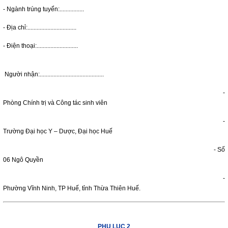
- Ngành trúng tuyển:................
- Địa chỉ:................................
- Điện thoại:...........................
Người nhận:..........................................
-
Phòng Chính trị và Công tác sinh viên
-
Trường Đại học Y – Dược, Đại học Huế
- Số
06 Ngô Quyền
-
Phường Vĩnh Ninh, TP Huế, tỉnh Thừa Thiên Huế.
PHỤ LỤC 2