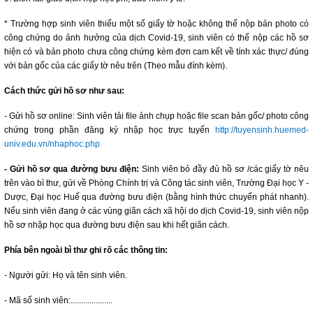
* Trường hợp sinh viên thiếu một số giấy tờ hoặc không thể nộp bản photo có
công chứng do ảnh hưởng của dịch Covid-19, sinh viên có thể nộp các hồ sơ
hiện có và bản photo chưa công chứng kèm đơn cam kết về tính xác thực/ đúng
với bản gốc của các giấy tờ nêu trên (Theo mẫu đính kèm).
Cách thức gửi hồ sơ như sau:
- Gửi hồ sơ online: Sinh viên tải file ảnh chụp hoặc file scan bản gốc/ photo công
chứng trong phần đăng ký nhập học trực tuyến
http://tuyensinh.huemed-
univ.edu.vn/nhaphoc.php
- Gửi hồ sơ qua đường bưu điện:
Sinh viên bỏ đầy đủ hồ sơ /các giấy tờ nêu
trên vào bì thư, gửi về Phòng Chính trị và Công tác sinh viên, Trường Đại học Y -
Dược, Đại học Huế qua đường bưu điện (bằng hình thức chuyển phát nhanh).
Nếu sinh viên đang ở các vùng giãn cách xã hội do dịch Covid-19, sinh viên nộp
hồ sơ nhập học qua đường bưu điện sau khi hết giãn cách.
Phía bên ngoài bì thư ghi rõ các thông tin:
- Người gửi: Họ và tên sinh viên.
- Mã số sinh viên:....................