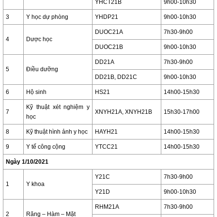
YHCT21B
9h00-10h30
3
Y học dự phòng
YHDP21
9h00-10h30
DUOC21A
7h30-9h00
4
Dược học
DUOC21B
9h00-10h30
DD21A
7h30-9h00
5
Điều dưỡng
DD21B, DD21C
9h00-10h30
6
Hộ sinh
HS21
14h00-15h30
Kỹ thuật xét nghiệm y
7
XNYH21A, XNYH21B
15h30-17h00
học
8
Kỹ thuật hình ảnh y học
HAYH21
14h00-15h30
9
Y tế công cộng
YTCC21
14h00-15h30
Ngày 1/10/2021
Y21C
7h30-9h00
1
Y khoa
Y21D
9h00-10h30
RHM21A
7h30-9h00
2
Răng – Hàm – Mặt