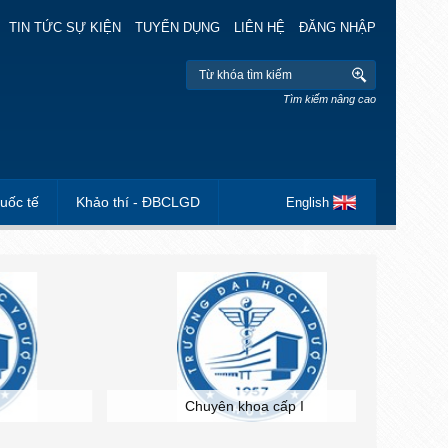
TIN TỨC SỰ KIỆN
TUYỂN DỤNG
LIÊN HỆ
ĐĂNG NHẬP
Tìm kiếm nâng cao
uốc tế
Khảo thí - ĐBCLGD
English
Chuyên khoa cấp I
Ch