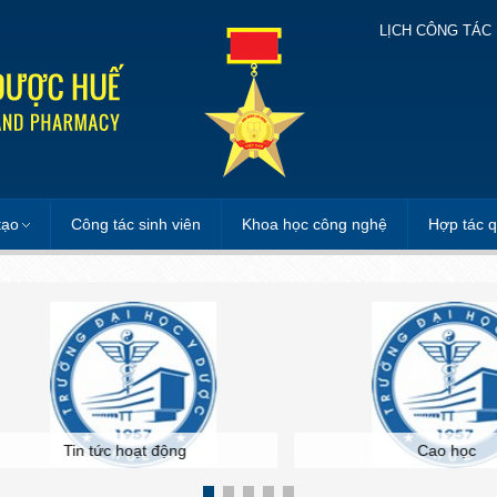
LỊCH CÔNG TÁC
tạo
Công tác sinh viên
Khoa học công nghệ
Hợp tác q
Tin tức hoạt động
Cao học