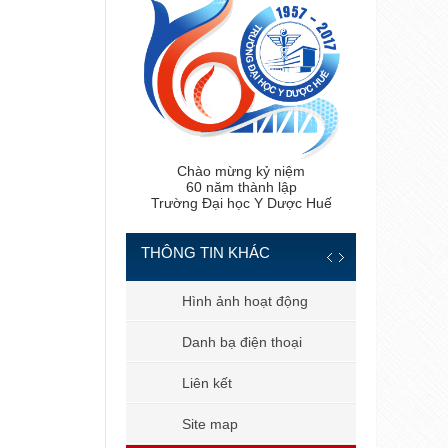
Chào mừng kỷ niệm
60 năm thành lập
Trường Đại học Y Dược Huế
THÔNG TIN KHÁC
 tiến sĩ
Hình ảnh hoạt động
 bản
Danh bạ điện thoại
 dùng
Liên kết
il công vụ
Site map