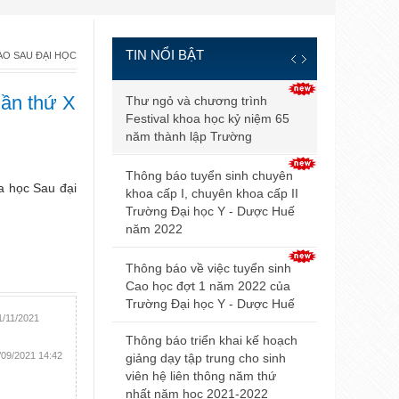
TIN NỔI BẬT
ẠO SAU ĐẠI HỌC
Thông báo đ
lần thứ X
Thư ngỏ và chương trình
và điều kiện
Festival khoa học kỷ niệm 65
tuyển sinh b
năm thành lập Trường
2021
Thông báo tuyển sinh chuyên
a học Sau đại
Điểm trúng 
khoa cấp I, chuyên khoa cấp II
sinh đại họ
Trường Đại học Y - Dược Huế
2021 của Đ
năm 2022
Hội nghị Nộ
Thông báo về việc tuyển sinh
mở rộng lần
Cao học đợt 1 năm 2022 của
Trường Đại học Y - Dược Huế
Thông báo v
1/11/2021
dự thi tuyển
Thông báo triển khai kế hoạch
/09/2021 14:42
giảng dạy tập trung cho sinh
Thông báo 
viên hệ liên thông năm thứ
livestream t
nhất năm học 2021-2022