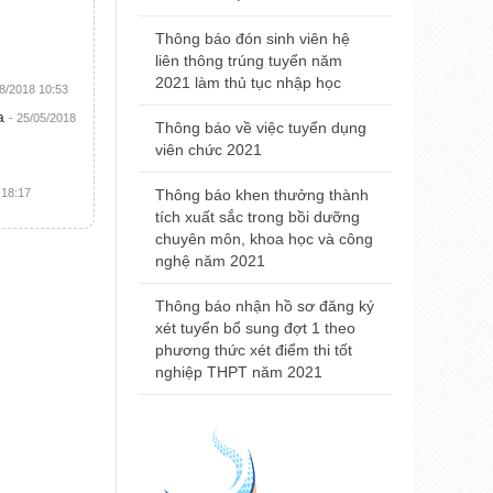
Trường Đại
2021
Thông báo đón sinh viên hệ
liên thông trúng tuyển năm
Thông báo đ
2021 làm thủ tục nhập học
08/2018 10:53
nhà khám bệ
óa
viện Trường
- 25/05/2018
Thông báo về việc tuyển dụng
Huế
viên chức 2021
Thông báo t
 18:17
Thông báo khen thưởng thành
nội trú năm
tích xuất sắc trong bồi dưỡng
chuyên môn, khoa học và công
Thông báo 
nghệ năm 2021
Đại học Y 
2021
Thông báo nhận hồ sơ đăng ký
xét tuyển bổ sung đợt 1 theo
phương thức xét điểm thi tốt
nghiệp THPT năm 2021