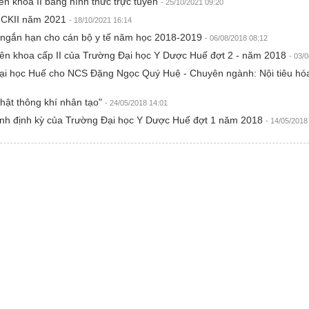
n khoa II bằng hình thức trực tuyến
- 25/10/2021 09:20
, CKII năm 2021
- 18/10/2021 16:14
o ngắn hạn cho cán bộ y tế năm học 2018-2019
- 06/08/2018 08:12
ên khoa cấp II của Trường Đại học Y Dược Huế đợt 2 - năm 2018
- 03/
 Đại học Huế cho NCS Đặng Ngọc Quý Huệ - Chuyên ngành: Nội tiêu h
nhật thông khí nhân tạo"
- 24/05/2018 14:01
sinh định kỳ của Trường Đại học Y Dược Huế đợt 1 năm 2018
- 14/05/2018