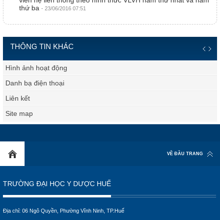
viên hệ liên thông theo hình thức VLVH năm thứ nhất và năm
thứ ba
- 23/06/2016 07:51
THÔNG TIN KHÁC
Hình ảnh hoạt động
Danh bạ điện thoại
Liên kết
Site map
VỀ ĐẦU TRANG
TRƯỜNG ĐẠI HỌC Y DƯỢC HUẾ
Địa chỉ: 06 Ngô Quyền, Phường Vĩnh Ninh, TP.Huế