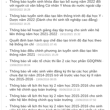
Thông báo tuyển sinh khóa đào tạo bổ sung năm 2022 đối
với người có văn bằng Cử nhân Y khoa do nước ngoài cấp
-
30/03/2022 16:28
Thông báo tuyển sinh đào tạo liên thông trình độ đại học Y -
Dược năm 2022 (Dành cho thí sinh tốt nghiệp cao đẳng)
-
30/03/2022 16:25
Thông báo kế hoạch giảng dạy tập trung cho sinh viên hệ
liên thông năm học 2021-2022
- 19/11/2021 15:32
Quyết định ban hành quy chế đào tạo trình độ đại học theo
hệ thống tín chỉ
- 15/11/2021 07:45
Thông báo điều chỉnh phương án tuyển sinh đào tạo liên
thông năm 2021
- 04/11/2021 15:29
Thông báo về việc tổ chức thi lần 2 các học phần GDQPAN
-
13/06/2016 08:04
Thông báo về việc sinh viên đăng ký thi lại các học phần
chưa đạt từ năm 2014-2015 trở về trước vào học kỳ II năm
học 2015-2016
- 13/06/2016 08:05
Thông báo về lịch thi học kỳ 2 năm học 2015-2016 cho sinh
viên hệ chính quy toàn trường
- 05/06/2016 22:16
Thông báo về lịch thi học kỳ 2 năm học 2015-2016 cho sinh
viên hệ liên thông chính quy toàn trường
- 23/06/2016 07:50
Thông báo về lịch thi học kỳ 2 năm học 2015-2016 cho sinh