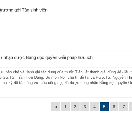
trưởng gởi Tân sinh viên
thư nhận được Bằng độc quyền Giải pháp hữu ích
ứu bào chế và đánh giá tác dụng của thuốc Tiền liệt thanh giải dùng để điều tr
” do GS.TS. Trần Hữu Dàng, Bộ môn Nội, chủ trì đề tài và PGS.TS. Nguyễn Th
ng thư ký đề tài cùng với các cộng sự, đã được công nhận Bằng độc quyền G
 “Quy trình bào chế chế phẩm dạng cốm dùng để điều trị phì đại tuyến tiền liệt
«
1
2
3
4
5
6
7