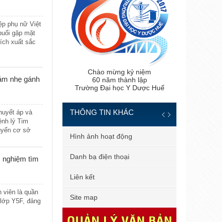
ệp phụ nữ Việt
buổi gặp mặt
ích xuất sắc
Chào mừng kỷ niệm
iảm nhẹ gánh
60 năm thành lập
Trường Đại học Y Dược Huế
THÔNG TIN KHÁC
huyết áp và
ệnh lý Tim
tuyến cơ sở
 tiến sĩ
Hình ảnh hoạt động
 cho các nhà
 bản
Danh bạ điện thoại
c nghiệm tìm
 dùng
Liên kết
 viên là quần
il công vụ
Site map
 lớp Y5F, đảng