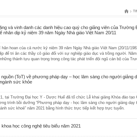
›
TI
ng và vinh danh các danh hiệu cao quý cho giảng viên của Trường 
ế nhân dịp kỷ niệm 39 năm Ngày Nhà giáo Việt Nam 20/11
 hân hoan của cả nước kỷ niệm 39 năm Ngày Nhà giáo Việt Nam (20/11/198
dịp để tri ân các thầy cô giáo đối với sự nghiệp giáo dục và trồng người. Nă
hững thành tựu quan trọng trong công tác phát triển đội ngũ cán bộ của Trư
 được Nhà nước phong tặng những danh hiệu cao quý.
n nguồn (ToT) về phương pháp dạy – học lâm sàng cho người giảng 
i ngành sức khỏe
1, tại Trường Đại học Y - Dược Huế đã tổ chức Lễ khai giảng Khóa đào tạo 
ng trình bồi dưỡng “Phương pháp dạy - học lâm sàng cho người giảng dạy 
gành sức khoẻ” năm 2021 bằng hình thức trực tiếp kết hợp trực tuyến.
ức khoa học công nghệ tiêu biểu năm 2021