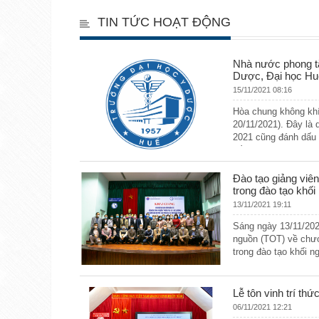
TIN TỨC HOẠT ĐỘNG
Nhà nước phong tặ
Dược, Đại học Hu
15/11/2021 08:16
Hòa chung không khí
20/11/2021). Đây là 
2021 cũng đánh dấu n
thầy cô của Trường
Đào tạo giảng viê
trong đào tạo khố
13/11/2021 19:11
Sáng ngày 13/11/202
nguồn (TOT) về chươ
trong đào tạo khối n
Lễ tôn vinh trí th
06/11/2021 12:21