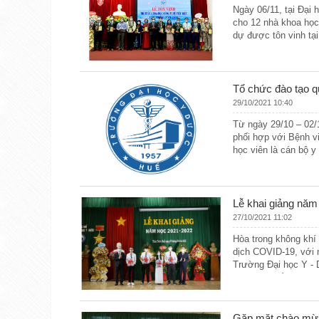
Ngày 06/11, tại Đại 
cho 12 nhà khoa học
dự được tôn vinh tại
Tổ chức đào tạo q
29/10/2021 10:40
Từ ngày 29/10 – 02/
phối hợp với Bệnh v
học viên là cán bộ y
Lễ khai giảng năm
27/10/2021 11:02
Hòa trong không khí
dịch COVID-19, với 
Trường Đại học Y - 
và trực tuyến.
Gặp mặt chào mừn