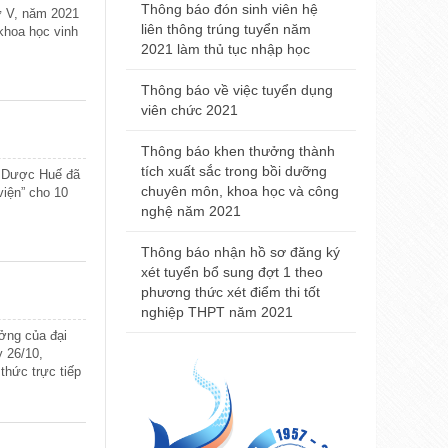
2021
Thông báo đón sinh viên hệ
hứ V, năm 2021
liên thông trúng tuyển năm
khoa học vinh
Thông báo đ
2021 làm thủ tục nhập học
nhà khám bệ
viện Trường
Thông báo về việc tuyển dụng
Huế
viên chức 2021
Thông báo t
Thông báo khen thưởng thành
nội trú năm
tích xuất sắc trong bồi dưỡng
- Dược Huế đã
chuyên môn, khoa học và công
iện” cho 10
Thông báo 
nghệ năm 2021
Đại học Y 
2021
Thông báo nhận hồ sơ đăng ký
xét tuyển bổ sung đợt 1 theo
phương thức xét điểm thi tốt
nghiệp THPT năm 2021
ởng của đại
 26/10,
thức trực tiếp