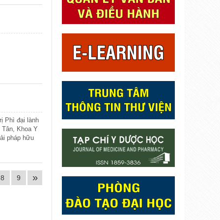
ị Phì đại lành
ị Tân, Khoa Y
iải pháp hữu
 lành tính”.
»
8
9