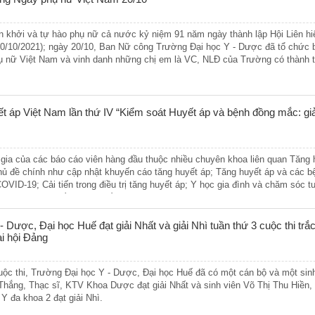
n khởi và tự hào phụ nữ cả nước kỷ niệm 91 năm ngày thành lập Hội Liên hi
0/10/2021); ngày 20/10, Ban Nữ công Trường Đại học Y - Dược đã tổ chức 
nữ Việt Nam và vinh danh những chị em là VC, NLĐ của Trường có thành t
ết áp Việt Nam lần thứ IV “Kiểm soát Huyết áp và bệnh đồng mắc: g
 gia của các báo cáo viên hàng đầu thuộc nhiều chuyên khoa liên quan Tăng 
ủ đề chính như cập nhật khuyến cáo tăng huyết áp; Tăng huyết áp và các b
OVID-19; Cải tiến trong điều trị tăng huyết áp; Y học gia đình và chăm sóc 
Chân dung tân
ng trình CME về tăng huyết áp và các bệnh lý liên quan và trao giải thưởng
về Tăng huyết áp.
Hệ thống văn
 Dược, Đại học Huế đạt giải Nhất và giải Nhì tuần thứ 3 cuộc thi trắ
ại hội Đảng
Hỗ trợ người
uộc thi, Trường Đại học Y - Dược, Đại học Huế đã có một cán bộ và một sinh
Đăng nhập ma
ắng, Thạc sĩ, KTV Khoa Dược đạt giải Nhất và sinh viên Võ Thị Thu Hiền,
 Y đa khoa 2 đạt giải Nhì.