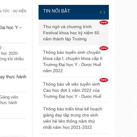
TIN NỔI BẬT
N TỨC - SỰ KIỆN
Thông báo đ
Thư ngỏ và chương trình
Đại học Y –
và điều kiện
Festival khoa học kỷ niệm 65
tuyển sinh b
năm thành lập Trường
2021
2 -
Thông báo tuyển sinh chuyên
m học 2020-
Điểm trúng 
khoa cấp I, chuyên khoa cấp II
ờng khi nhiều
sinh đại họ
Trường Đại học Y - Dược Huế
2021 của Đ
năm 2022
dạy thực hành
Hội nghị Nộ
Thông báo về việc tuyển sinh
mở rộng lần
Cao học đợt 1 năm 2022 của
Trường Đại học Y - Dược Huế
Giảng viên
Thông báo v
thực hành
dự thi tuyển
Thông báo triển khai kế hoạch
giảng dạy tập trung cho sinh
Thông báo 
viên hệ liên thông năm thứ
livestream t
nhất năm học 2021-2022
Trường Đại