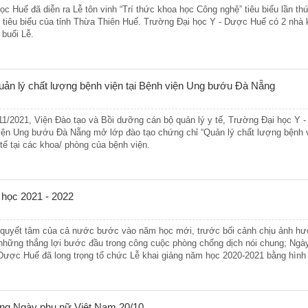
học Huế đã diễn ra Lễ tôn vinh “Trí thức khoa học Công nghệ” tiêu biểu lần t
 tiêu biểu của tỉnh Thừa Thiên Huế. Trường Đại học Y - Dược Huế có 2 nhà 
 buổi Lễ.
uản lý chất lượng bệnh viện tại Bệnh viện Ung bướu Đà Nẵng
11/2021, Viện Đào tạo và Bồi dưỡng cán bộ quản lý y tế, Trường Đại học Y 
iện Ung bướu Đà Nẵng mở lớp đào tạo chứng chỉ “Quản lý chất lượng bệnh v
 tế tại các khoa/ phòng của bệnh viện.
 học 2021 - 2022
 quyết tâm của cả nước bước vào năm học mới, trước bối cảnh chịu ảnh hư
những thắng lợi bước đầu trong công cuộc phòng chống dịch nói chung; Ngày
Dược Huế đã long trọng tổ chức Lễ khai giảng năm học 2020-2021 bằng hình 
g Ngày phụ nữ Việt Nam 20/10