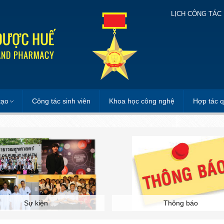
LỊCH CÔNG TÁC
tạo
Công tác sinh viên
Khoa học công nghệ
Hợp tác q
Sự kiện
Thông báo