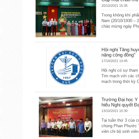
20/10/2021 15:35
Trong không khí phấ
Nam (20/10/1930 – 2
chào mừng ngày Phụ 
trong thời gian qua.
Hội nghị Tăng huy
nặng cộng đồng”
17/10/2021 14:45
Hội nghị có sự tham
Tim mạch với các ch
mạch trong thời kỳ C
Tăng huyết áp; Chươ
nghiên cứu trẻ tuổi 
Trường Đại học Y -
hiểu Nghị quyết Đ
13/10/2021 10:30
Tại tuần thứ 3 của c
chúng Phan Phước Th
viên chi bộ sinh viên