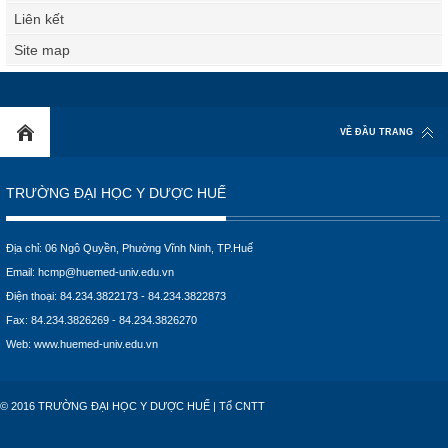
Liên kết
Site map
VỀ ĐẦU TRANG
TRƯỜNG ĐẠI HỌC Y DƯỢC HUẾ
Địa chỉ: 06 Ngô Quyền, Phường Vĩnh Ninh, TP.Huế
Email:
hcmp@huemed-univ.edu.vn
Điện thoại: 84.234.3822173 - 84.234.3822873
Fax: 84.234.3826269 - 84.234.3826270
Web:
www.huemed-univ.edu.vn
© 2016 TRƯỜNG ĐẠI HỌC Y DƯỢC HUẾ | Tổ CNTT