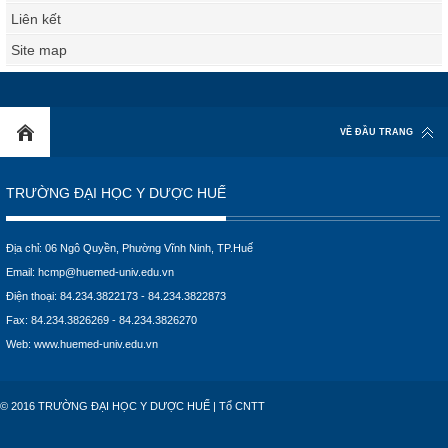
Liên kết
Site map
VỀ ĐẦU TRANG
TRƯỜNG ĐẠI HỌC Y DƯỢC HUẾ
Địa chỉ: 06 Ngô Quyền, Phường Vĩnh Ninh, TP.Huế
Email:
hcmp@huemed-univ.edu.vn
Điện thoại: 84.234.3822173 - 84.234.3822873
Fax: 84.234.3826269 - 84.234.3826270
Web:
www.huemed-univ.edu.vn
© 2016 TRƯỜNG ĐẠI HỌC Y DƯỢC HUẾ | Tổ CNTT